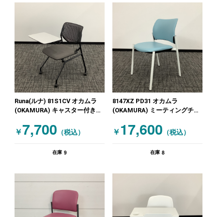
Runa(ルナ) 81S1CV オカムラ
8147XZ PD31 オカムラ
(OKAMURA) キャスター付きミ
(OKAMURA) ミーティングチェ
ーティングチェア テーブル付き
アその他 8147シリーズ ブルー
7,700
17,600
ミーティングチェア グレー
￥
￥
（税込）
（税込）
9
8
在庫
在庫