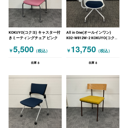
KOKUYO(コクヨ) キャスター付
All in One(オールインワン)
きミーティングチェア ピンク
K02-W812W-2 KOKUYO(コク
ヨ) テーブル付きミーティング
5,500
13,750
チェア ネイビー ホワイト
￥
￥
（税込）
（税込）
8
8
在庫
在庫