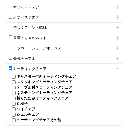
オフィスチェア
肘付きチェア
オフィスデスク
肘無しチェア
片袖机
役員チェア
デスクワゴン・脇机
フリーアドレスデスク（ベンチデスク）
高級チェア（多機能チェア）
インワゴン2段
昇降デスク
オフィスチェアその他
書庫・キャビネット
インワゴン3段
オフィスデスクその他
ハイキャビネット
脇机
両袖机
ロッカー・シューズボックス
ローキャビネット
ワゴンその他
平机・平デスク
1人用ロッカー
両開きキャビネット
会議テーブル
2人用ロッカー
スチールキャビネット
ミーティングテーブル
3人用ロッカー
上下連結キャビネット
ミーティングチェア
スタッキングテーブル
4人用ロッカー
整理ケース（ペーパーケース）
キャスター付きミーティングチェア
ネスティングテーブル
5人用ロッカー
軽量ラック（スチールラック）
スタッキングミーティングチェア
幕板付テーブル
6人用ロッカー
メタルラック
テーブル付きミーティングチェア
カウンターテーブル
8人用ロッカー
収納家具その他
ネスティングミーティングチェア
キャスター 付きテーブル
パーソナルロッカー
オープン書庫
折りたたみミーティングチェア
T字脚テーブル
多人数ロッカー
両開書庫
丸椅子
大型会議テーブル
シリンダー錠ロッカー
引き違い書庫
ハイチェア
会議テーブルW1200～
ダイヤル錠ロッカー
ラテラル書庫
シェルチェア
会議テーブルW1500～
ボタン錠ロッカー
ミーティングチェアその他
会議テーブルW1800～
ダイヤル錠ロッカー
折りたたみ会議テーブル
シューズロッカー・下駄箱