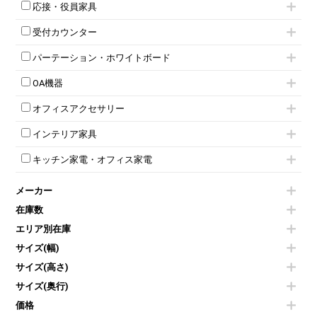
応接・役員家具
平行スタックテーブル
ワードローブ・クローゼット
ハイテーブル
ロッカーその他
応接セット
受付カウンター
会議テーブルその他
応接ソファ
ハイカウンター
応接チェア
パーテーション・ホワイトボード
ローカウンター
応接テーブル
パーテーション
ラウンジカウンター
応接・役員家具その他
OA機器
自立タイプパーテーション
受付カウンターその他
iPad
パーテーションその他
オフィスアクセサリー
電話機（ビジネスフォン）
脚付ホワイトボード
チェア用台車
シュレッダー
壁掛けホワイトボード
インテリア家具
演台・講演台・演説台
プロジェクター
スケジュールボード・行動予定表
モールドチェア
防音パネル
スクリーン
ホワイトボードその他
キッチン家電・オフィス家電
ダイニングチェア
個室ブース
液晶モニター・ディスプレイ
電気ポッド
ダイニングテーブル
耐火金庫
プリンター・コピー機
メーカー
冷蔵庫・洗濯機
カウンターテーブル
コートハンガー・ポールハンガー
その他OA機器
空気清浄機・加湿器
センターテーブル・サイドテーブル
傘立て
在庫数
電子レンジ
カフェテーブル
食器棚・キッチンキャビネット
エリア別在庫
液晶テレビ・モニター類
ベンチ・スツール
カタログスタンド
エアコン
ソファ
サイズ(幅)
オフィスアクセサリーその他
照明機器
シェルフ
サイズ(高さ)
掃除機
ダストボックス（ゴミ箱）
サイズ(奥行)
季節家電
インテリア家具その他
その他キッチン家電・オフィス家電
価格