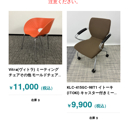
注意ください。
Vitra(ヴィトラ) ミーティング
チェアその他 モールドチェア
レッド
11,000
KLC-415GC-98T1 イトーキ
￥
（税込）
(ITOKI) キャスター付きミーテ
ィングチェア SINTAシリーズ
9
9,900
在庫
ブラウン
￥
（税込）
9
在庫