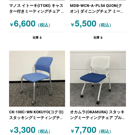
マノス イトーキ(ITOKI) キャス
MDB-WCN-A-PL54 QUON(ク
ター付きミーティングチェア ス
オン) ダイニングチェア ミーテ
タッキングミーティングチェア
ィングチェアその他 イエロー
6,600
5,500
マノス ネイビー
木目（ナチュラル）
￥
￥
（税込）
（税込）
8
8
在庫
在庫
CK-100C-WN KOKUYO(コクヨ)
オカムラ(OKAMURA) スタッキ
スタッキングミーティングチェ
ングミーティングチェア ブルー
ア ブルー
ホワイト
3,300
7,700
￥
￥
（税込）
（税込）