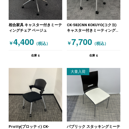
相合家具 キャスター付きミーテ
CK-582CNN KOKUYO(コクヨ)
ィングチェア ベージュ
キャスター付きミーティングチ
ェア ブラック レッド
4,400
7,700
￥
￥
（税込）
（税込）
6
6
在庫
在庫
大量入荷
Protty(プロッティ) CK-
パブリック スタッキングミーテ