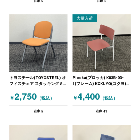
5
5
在庫
在庫
大量入荷
トヨスチール(TOYOSTEEL) オ
Plocka(プロッカ) K03B-03-
フィスチェア スタッキングミー
1(フレーム) KOKUYO(コクヨ)
ティングチェア オレンジ
スタッキングミーティングチェ
2,750
4,400
ア レッド
￥
￥
（税込）
（税込）
5
41
在庫
在庫