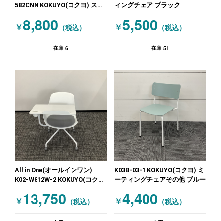
582CNN KOKUYO(コクヨ) スタ
ィングチェア ブラック
ッキングミーティングチェア ブ
8,800
5,500
ラック
￥
￥
（税込）
（税込）
6
51
在庫
在庫
All in One(オールインワン)
K03B-03-1 KOKUYO(コクヨ) ミ
K02-W812W-2 KOKUYO(コク
ーティングチェアその他 ブルー
ヨ) テーブル付きミーティング
13,750
4,400
チェア グレー ホワイト
￥
￥
（税込）
（税込）