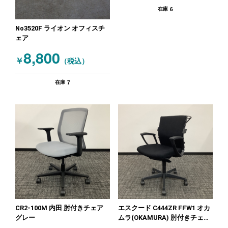
6
在庫
No3520F ライオン オフィスチ
ェア
8,800
￥
（税込）
7
在庫
CR2-100M 内田 肘付きチェア
エスクード C444ZR FFW1 オカ
グレー
ムラ(OKAMURA) 肘付きチェア
ブラック