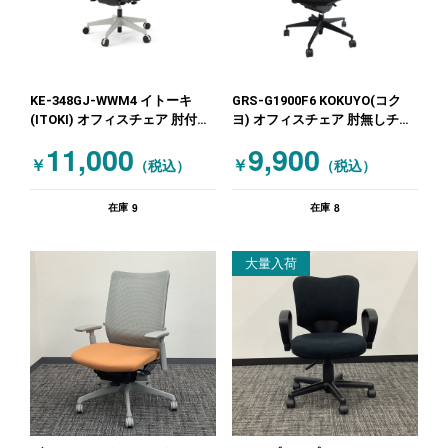
KE-348GJ-WWM4 イトーキ
GRS-G1900F6 KOKUYO(コク
(ITOKI) オフィスチェア 肘付き
ヨ) オフィスチェア 肘無しチェ
チェア レッド
ア グレー
11,000
9,900
￥
￥
（税込）
（税込）
9
8
在庫
在庫
大量入荷