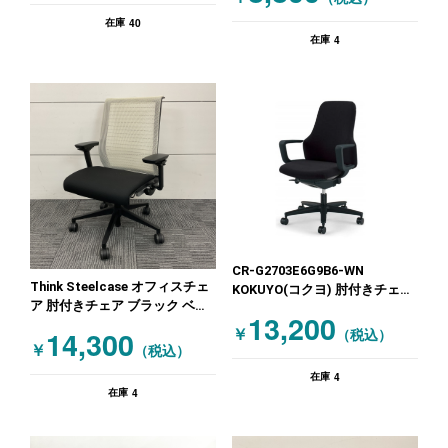
40
在庫
4
在庫
CR-G2703E6G9B6-WN
Think Steelcase オフィスチェ
KOKUYO(コクヨ) 肘付きチェア
ア 肘付きチェア ブラック ベー
ブラック
13,200
ジュ
14,300
￥
（税込）
￥
（税込）
4
在庫
4
在庫