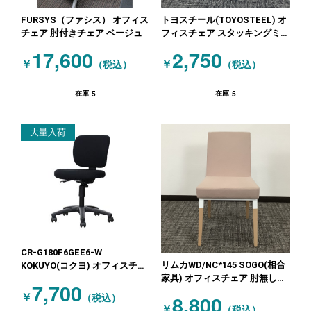
FURSYS（ファシス） オフィス
トヨスチール(TOYOSTEEL) オ
チェア 肘付きチェア ベージュ
フィスチェア スタッキングミー
ティングチェア オレンジ
17,600
2,750
￥
￥
（税込）
（税込）
5
5
在庫
在庫
大量入荷
CR-G180F6GEE6-W
リムカWD/NC*145 SOGO(相合
KOKUYO(コクヨ) オフィスチェ
家具) オフィスチェア 肘無しチ
ア 肘無しチェア ブラック
7,700
ェア
￥
8,800
（税込）
￥
（税込）