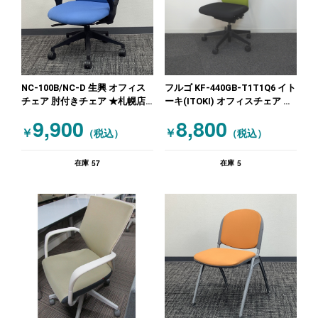
NC-100B/NC-D 生興 オフィス
フルゴ KF-440GB-T1T1Q6 イト
チェア 肘付きチェア ★札幌店
ーキ(ITOKI) オフィスチェア 肘
特価品！ ブルー
無しチェア イエロー ブラック
9,900
8,800
￥
￥
（税込）
（税込）
57
5
在庫
在庫