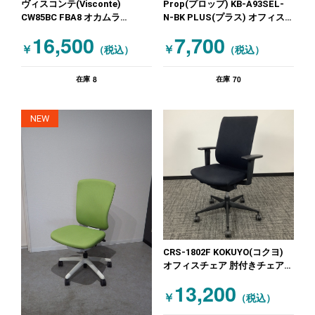
ヴィスコンテ(Visconte)
Prop(プロップ) KB-A93SEL-
CW85BC FBA8 オカムラ
N-BK PLUS(プラス) オフィス
(OKAMURA) オフィスチェア 肘
チェア 肘付きチェア ブラック
16,500
7,700
付きチェア オレンジ
￥
￥
（税込）
（税込）
8
70
在庫
在庫
NEW
CRS-1802F KOKUYO(コクヨ)
オフィスチェア 肘付きチェア
ウィザード ブラック
13,200
￥
（税込）