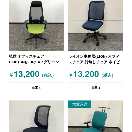
弘益 オフィスチェア
ライオン事務器(LION) オフィ
CK01(GN)/-HR/-AR グリーン
スチェア 肘無しチェア ネイビ
ブラック
ー
13,200
13,200
￥
￥
（税込）
（税込）
4
4
在庫
在庫
大量入荷