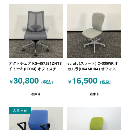
アクトチェア KG-457JE1ZNT3
sulato(スラート) C-335WR オ
イトーキ(ITOKI) オフィスチェ
カムラ(OKAMURA) オフィスチ
ア 肘付きチェア グレー
ェア 肘無しチェア グレー ニュ
30,800
16,500
ーグレー
￥
￥
（税込）
（税込）
6
6
在庫
在庫
大量入荷