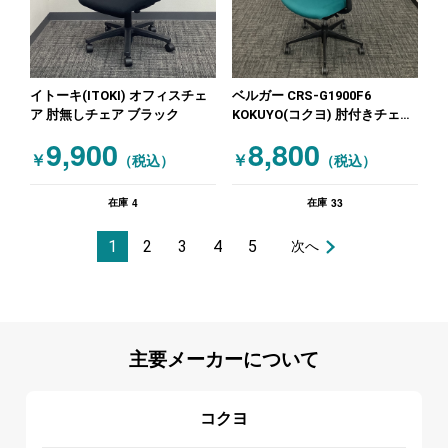
イトーキ(ITOKI) オフィスチェ
ベルガー CRS-G1900F6
ア 肘無しチェア ブラック
KOKUYO(コクヨ) 肘付きチェア
肘有ハンガー付 グリーン
9,900
8,800
￥
￥
（税込）
（税込）
4
33
在庫
在庫
1
2
3
4
5
次へ
主要メーカーについて
コクヨ