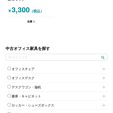
3,300
￥
（税込）
1
在庫
中古オフィス家具を探す
オフィスチェア
肘付きチェア
オフィスデスク
肘無しチェア
片袖机
役員チェア
デスクワゴン・脇机
フリーアドレスデスク（ベンチデスク）
高級チェア（多機能チェア）
インワゴン2段
昇降デスク
オフィスチェアその他
書庫・キャビネット
インワゴン3段
オフィスデスクその他
ハイキャビネット
脇机
両袖机
ロッカー・シューズボックス
ローキャビネット
ワゴンその他
平机・平デスク
1人用ロッカー
両開きキャビネット