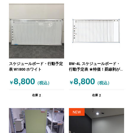
スケジュールボード・行動予定
BW-4L スケジュールボード・
表 W1800 ホワイト
行動予定表 ★特価！罫線剥がれ
有りのため ホワイト
8,800
8,800
￥
￥
（税込）
（税込）
2
2
在庫
在庫
NEW