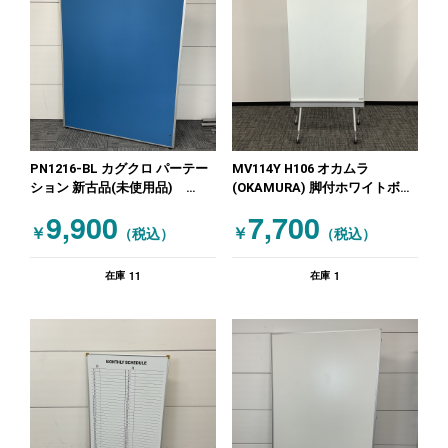
PN1216-BL カグクロ パーテー
MV114Y H106 オカムラ
ション 新古品(未使用品)
(OKAMURA) 脚付ホワイトボー
W1200 ブルー
ド キャスター付 ホワイト
9,900
7,700
￥
￥
（税込）
（税込）
11
1
在庫
在庫