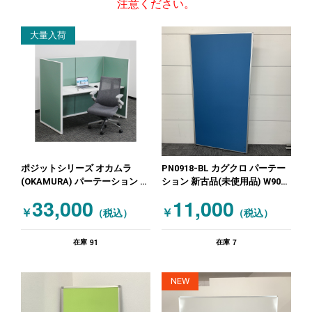
注意ください。
大量入荷
ポジットシリーズ オカムラ
PN0918-BL カグクロ パーテー
(OKAMURA) パーテーション 平
ション 新古品(未使用品) W900
机・平デスク デスクW1600・パ
ブルー
33,000
11,000
ーテーションセット 1人用 幅
￥
￥
（税込）
（税込）
1600 高さ1300 ポジットシリー
ズ グリーン ホワイト
91
7
在庫
在庫
NEW