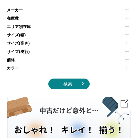
個室ブース
液晶モニター・ディスプレイ
電気ポッド
ダイニングテーブル
耐火金庫
プリンター・コピー機
メーカー
冷蔵庫・洗濯機
カウンターテーブル
コートハンガー・ポールハンガー
その他OA機器
空気清浄機・加湿器
センターテーブル・サイドテーブル
傘立て
在庫数
電子レンジ
カフェテーブル
食器棚・キッチンキャビネット
エリア別在庫
液晶テレビ・モニター類
ベンチ・スツール
カタログスタンド
エアコン
ソファ
サイズ(幅)
オフィスアクセサリーその他
照明機器
シェルフ
サイズ(高さ)
掃除機
ダストボックス（ゴミ箱）
サイズ(奥行)
季節家電
インテリア家具その他
その他キッチン家電・オフィス家電
価格
カラー
検索