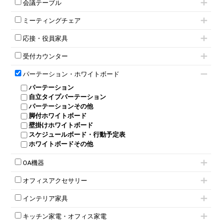
会議テーブル
2人用ロッカー
スチールキャビネット
ミーティングテーブル
3人用ロッカー
上下連結キャビネット
ミーティングチェア
スタッキングテーブル
4人用ロッカー
整理ケース（ペーパーケース）
キャスター付きミーティングチェア
ネスティングテーブル
5人用ロッカー
軽量ラック（スチールラック）
応接・役員家具
スタッキングミーティングチェア
幕板付テーブル
6人用ロッカー
メタルラック
応接セット
テーブル付きミーティングチェア
カウンターテーブル
8人用ロッカー
収納家具その他
受付カウンター
応接ソファ
ネスティングミーティングチェア
キャスター 付きテーブル
パーソナルロッカー
オープン書庫
ハイカウンター
応接チェア
折りたたみミーティングチェア
T字脚テーブル
多人数ロッカー
パーテーション・ホワイトボード
両開書庫
ローカウンター
応接テーブル
丸椅子
大型会議テーブル
シリンダー錠ロッカー
引き違い書庫
パーテーション
ラウンジカウンター
応接・役員家具その他
ハイチェア
会議テーブルW1200～
ダイヤル錠ロッカー
ラテラル書庫
自立タイプパーテーション
受付カウンターその他
シェルチェア
会議テーブルW1500～
ボタン錠ロッカー
パーテーションその他
ミーティングチェアその他
会議テーブルW1800～
ダイヤル錠ロッカー
脚付ホワイトボード
折りたたみ会議テーブル
シューズロッカー・下駄箱
壁掛けホワイトボード
平行スタックテーブル
ワードローブ・クローゼット
スケジュールボード・行動予定表
ハイテーブル
ロッカーその他
ホワイトボードその他
会議テーブルその他
OA機器
iPad
オフィスアクセサリー
電話機（ビジネスフォン）
チェア用台車
シュレッダー
インテリア家具
演台・講演台・演説台
プロジェクター
モールドチェア
防音パネル
スクリーン
キッチン家電・オフィス家電
ダイニングチェア