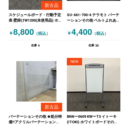
新古品
スケジュールボード・行動予定
SU-661-700-6 テラモト パーテ
表 壁掛けW1200(未使用品) ホワ
ーションその他 ベルトよれあり
イト
イエロー シルバー ブラック
8,800
4,400
￥
￥
（税込）
（税込）
4
30
在庫
在庫
NEW
新古品
BNNー0609 KWーT3 イトーキ
パーテーションその他 ★処分特
(ITOKI) ホワイトボードその他
価!!アクリルパーテーション
脚付ホワイトボード インフォメ
幅1200mm