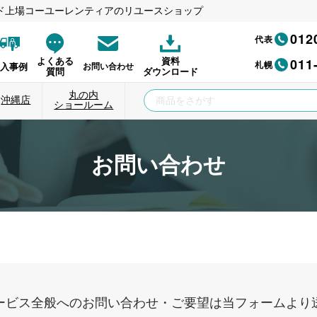
ド上場コーユーレンティアのリユースショップ
012
代表
011
よくある
資料
札幌
納入事例
お問い合わせ
質問
ダウンロード
丸の内
沖縄店
ショールーム
お問い合わせ
ービス全般へのお問い合わせ・ご要望は当フォームより