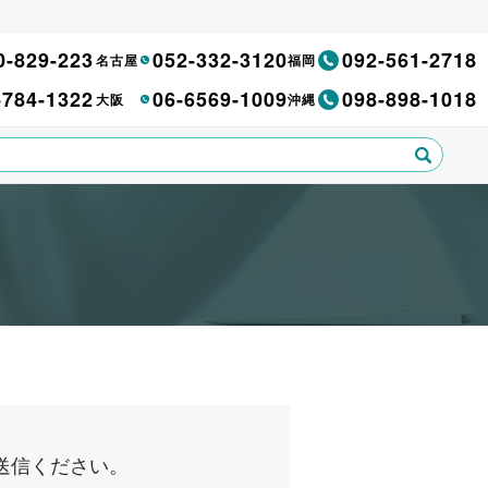
0-829-223
052-332-3120
092-561-2718
名古屋
福岡
-784-1322
06-6569-1009
098-898-1018
大阪
沖縄
送信ください。