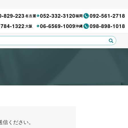
0-829-223
052-332-3120
092-561-2718
名古屋
福岡
-784-1322
06-6569-1009
098-898-1018
大阪
沖縄
送信ください。