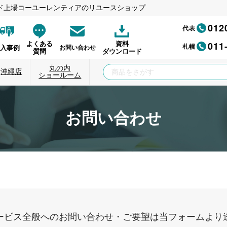
ド上場コーユーレンティアのリユースショップ
012
代表
011
よくある
資料
札幌
納入事例
お問い合わせ
質問
ダウンロード
丸の内
沖縄店
ショールーム
お問い合わせ
ービス全般へのお問い合わせ・ご要望は当フォームより