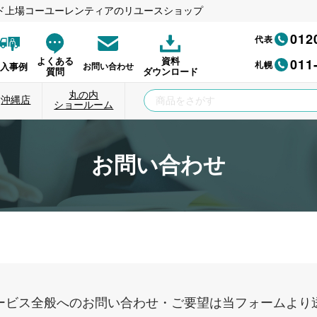
ド上場コーユーレンティアのリユースショップ
012
代表
011
よくある
資料
札幌
納入事例
お問い合わせ
質問
ダウンロード
丸の内
沖縄店
ショールーム
お問い合わせ
ービス全般へのお問い合わせ・ご要望は当フォームより