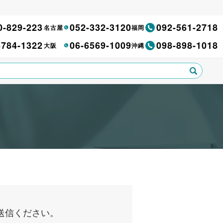
0-829-223
052-332-3120
092-561-2718
名古屋
福岡
-784-1322
06-6569-1009
098-898-1018
大阪
沖縄
送信ください。