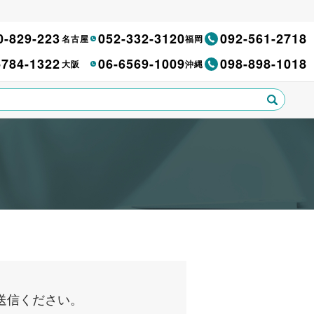
0-829-223
052-332-3120
092-561-2718
名古屋
福岡
-784-1322
06-6569-1009
098-898-1018
大阪
沖縄
送信ください。