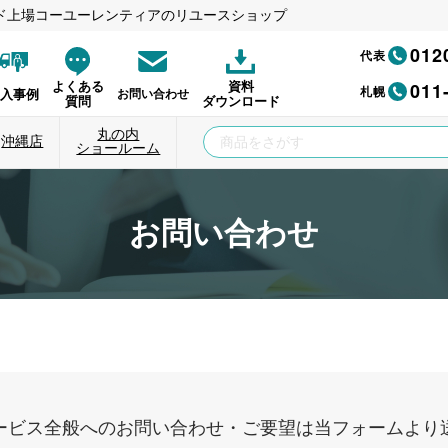
ド上場コーユーレンティアのリユースショップ
012
代表
011
よくある
資料
札幌
納入事例
お問い合わせ
質問
ダウンロード
丸の内
沖縄店
ショールーム
お問い合わせ
ービス全般へのお問い合わせ・ご要望は当フォームより