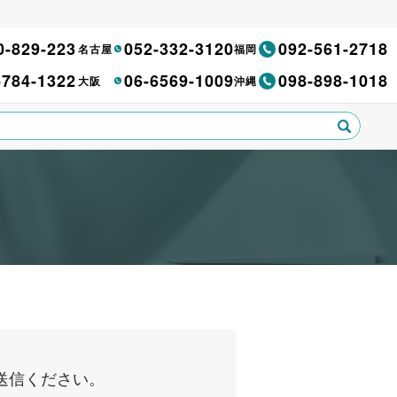
0-829-223
052-332-3120
092-561-2718
名古屋
福岡
-784-1322
06-6569-1009
098-898-1018
大阪
沖縄
送信ください。