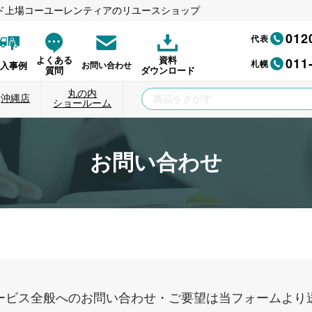
ド上場コーユーレンティアのリユースショップ
012
代表
011
よくある
資料
札幌
納入事例
お問い合わせ
質問
ダウンロード
丸の内
沖縄店
ショールーム
お問い合わせ
ービス全般へのお問い合わせ・ご要望は当フォームより