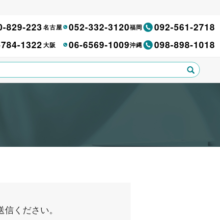
0-829-223
052-332-3120
092-561-2718
名古屋
福岡
-784-1322
06-6569-1009
098-898-1018
大阪
沖縄
送信ください。