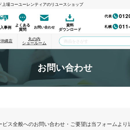
ド上場コーユーレンティアのリユースショップ
012
代表
011
よくある
資料
札幌
納入事例
お問い合わせ
質問
ダウンロード
丸の内
沖縄店
ショールーム
お問い合わせ
ービス全般へのお問い合わせ・ご要望は当フォームより