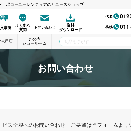
ド上場コーユーレンティアのリユースショップ
012
代表
011
よくある
資料
札幌
納入事例
お問い合わせ
質問
ダウンロード
丸の内
沖縄店
ショールーム
お問い合わせ
ービス全般へのお問い合わせ・ご要望は当フォームより