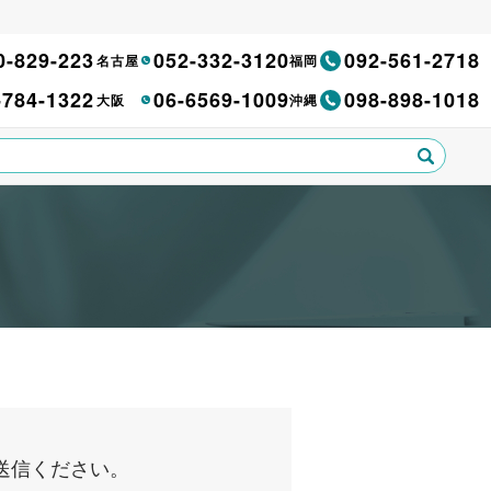
0-829-223
052-332-3120
092-561-2718
名古屋
福岡
-784-1322
06-6569-1009
098-898-1018
大阪
沖縄
送信ください。