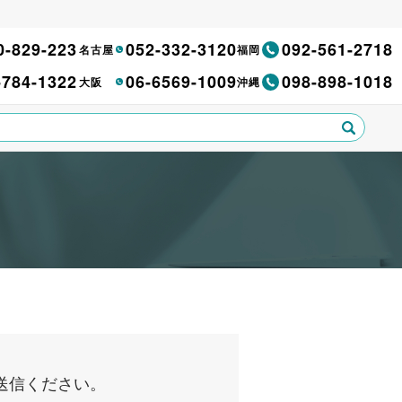
0-829-223
052-332-3120
092-561-2718
名古屋
福岡
-784-1322
06-6569-1009
098-898-1018
大阪
沖縄
送信ください。