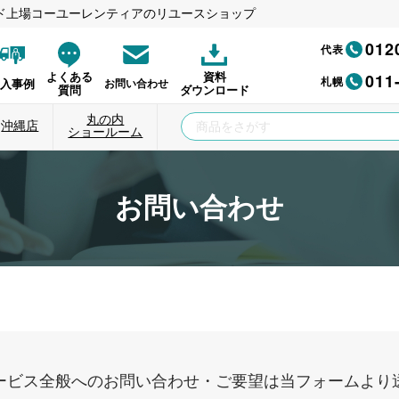
ド上場コーユーレンティアのリユースショップ
012
代表
011
よくある
資料
札幌
納入事例
お問い合わせ
質問
ダウンロード
丸の内
沖縄店
ショールーム
お問い合わせ
ービス全般へのお問い合わせ・ご要望は当フォームより