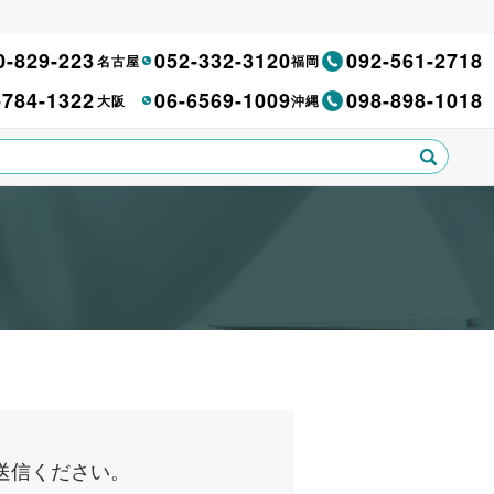
0-829-223
052-332-3120
092-561-2718
名古屋
福岡
-784-1322
06-6569-1009
098-898-1018
大阪
沖縄
送信ください。