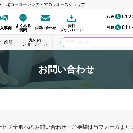
ド上場コーユーレンティアのリユースショップ
012
代表
011
よくある
資料
札幌
納入事例
お問い合わせ
質問
ダウンロード
丸の内
沖縄店
ショールーム
お問い合わせ
ービス全般へのお問い合わせ・ご要望は当フォームより