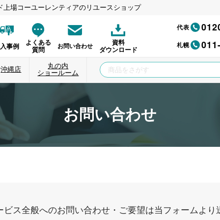
ド上場コーユーレンティアのリユースショップ
012
代表
011
よくある
資料
札幌
納入事例
お問い合わせ
質問
ダウンロード
丸の内
沖縄店
ショールーム
お問い合わせ
ービス全般へのお問い合わせ・ご要望は当フォームより