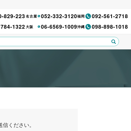
0-829-223
052-332-3120
092-561-2718
名古屋
福岡
-784-1322
06-6569-1009
098-898-1018
大阪
沖縄
送信ください。