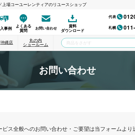
ド上場コーユーレンティアのリユースショップ
012
代表
011
よくある
資料
札幌
納入事例
お問い合わせ
質問
ダウンロード
丸の内
沖縄店
ショールーム
お問い合わせ
ービス全般へのお問い合わせ・ご要望は当フォームより