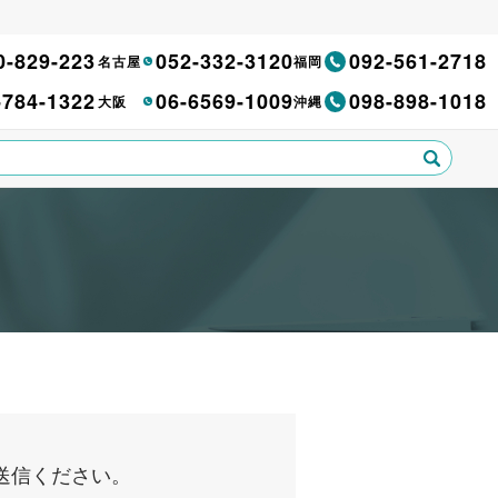
0-829-223
052-332-3120
092-561-2718
名古屋
福岡
-784-1322
06-6569-1009
098-898-1018
大阪
沖縄
送信ください。