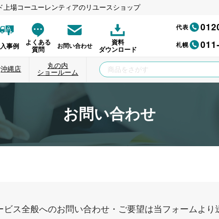
ド上場コーユーレンティアのリユースショップ
012
代表
011
よくある
資料
札幌
納入事例
お問い合わせ
質問
ダウンロード
丸の内
沖縄店
ショールーム
お問い合わせ
ービス全般へのお問い合わせ・ご要望は当フォームより