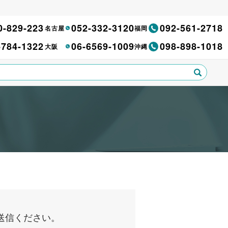
0-829-223
052-332-3120
092-561-2718
名古屋
福岡
-784-1322
06-6569-1009
098-898-1018
大阪
沖縄
送信ください。