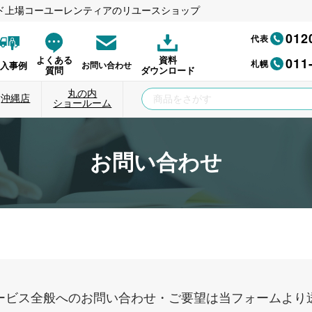
ド上場コーユーレンティアのリユースショップ
012
代表
011
よくある
資料
札幌
納入事例
お問い合わせ
質問
ダウンロード
丸の内
沖縄店
ショールーム
お問い合わせ
ービス全般へのお問い合わせ・ご要望は当フォームより