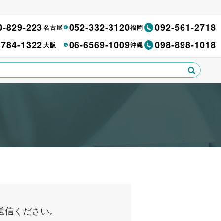
0-829-223
052-332-3120
092-561-2718
名古屋
福岡
-784-1322
06-6569-1009
098-898-1018
大阪
沖縄
送信ください。