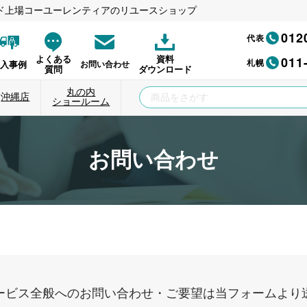
ド上場コーユーレンティアのリユースショップ
012
代表
011
よくある
資料
札幌
納入事例
お問い合わせ
質問
ダウンロード
丸の内
沖縄店
ショールーム
お問い合わせ
ービス全般へのお問い合わせ・ご要望は当フォームより