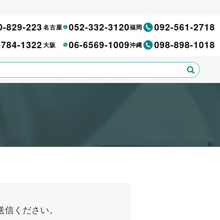
0-829-223
052-332-3120
092-561-2718
名古屋
福岡
-784-1322
06-6569-1009
098-898-1018
大阪
沖縄
送信ください。