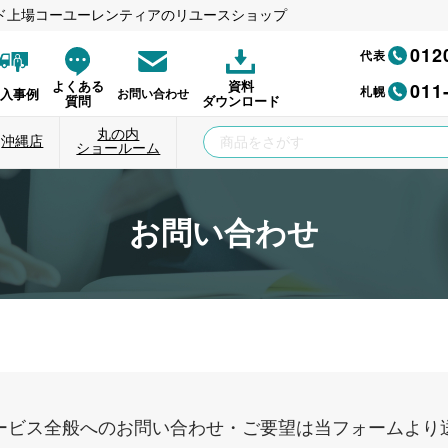
ド上場コーユーレンティアのリユースショップ
012
代表
011
よくある
資料
札幌
納入事例
お問い合わせ
質問
ダウンロード
丸の内
沖縄店
ショールーム
お問い合わせ
ービス全般へのお問い合わせ・ご要望は当フォームより