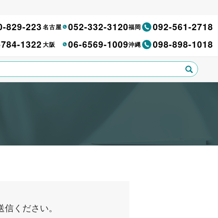
0-829-223
052-332-3120
092-561-2718
名古屋
福岡
-784-1322
06-6569-1009
098-898-1018
大阪
沖縄
送信ください。