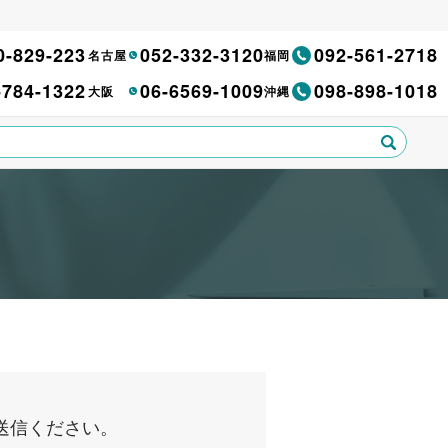
0-829-223
052-332-3120
092-561-2718
名古屋
福岡
-784-1322
06-6569-1009
098-898-1018
大阪
沖縄
送信ください。