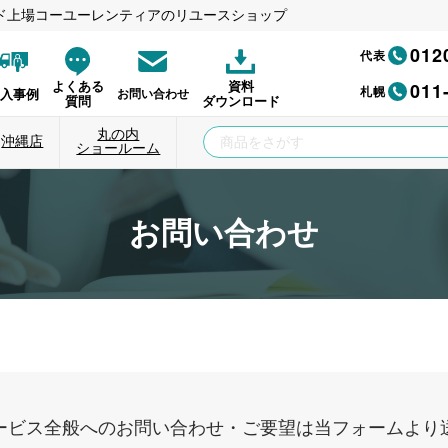
ド上場コーユーレンティアのリユースショップ
012
代表
011
よくある
資料
札幌
納入事例
お問い合わせ
質問
ダウンロード
丸の内
沖縄店
ショールーム
お問い合わせ
ービス全般へのお問い合わせ・ご要望は当フォームより