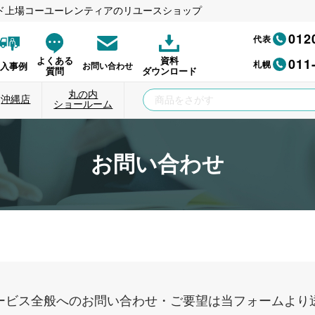
ド上場コーユーレンティアのリユースショップ
012
代表
011
よくある
資料
札幌
納入事例
お問い合わせ
質問
ダウンロード
丸の内
沖縄店
ショールーム
お問い合わせ
ービス全般へのお問い合わせ・ご要望は当フォームより