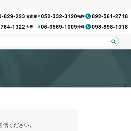
0-829-223
052-332-3120
092-561-2718
名古屋
福岡
-784-1322
06-6569-1009
098-898-1018
大阪
沖縄
送信ください。