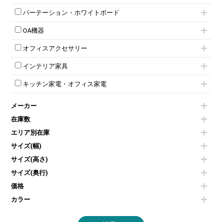
ネスティングミーティングチェア
キャスター 付きテーブル
パーソナルロッカー
オープン書庫
ハイカウンター
応接チェア
折りたたみミーティングチェア
T字脚テーブル
多人数ロッカー
パーテーション・ホワイトボード
両開書庫
ローカウンター
応接テーブル
丸椅子
大型会議テーブル
シリンダー錠ロッカー
引き違い書庫
パーテーション
ラウンジカウンター
応接・役員家具その他
ハイチェア
会議テーブルW1200～
OA機器
ダイヤル錠ロッカー
ラテラル書庫
自立タイプパーテーション
受付カウンターその他
シェルチェア
会議テーブルW1500～
ボタン錠ロッカー
iPad
パーテーションその他
ミーティングチェアその他
オフィスアクセサリー
会議テーブルW1800～
ダイヤル錠ロッカー
電話機（ビジネスフォン）
脚付ホワイトボード
折りたたみ会議テーブル
シューズロッカー・下駄箱
チェア用台車
シュレッダー
壁掛けホワイトボード
インテリア家具
平行スタックテーブル
ワードローブ・クローゼット
演台・講演台・演説台
プロジェクター
スケジュールボード・行動予定表
ハイテーブル
ロッカーその他
モールドチェア
防音パネル
スクリーン
ホワイトボードその他
キッチン家電・オフィス家電
会議テーブルその他
ダイニングチェア
個室ブース
液晶モニター・ディスプレイ
電気ポッド
ダイニングテーブル
耐火金庫
プリンター・コピー機
メーカー
冷蔵庫・洗濯機
カウンターテーブル
コートハンガー・ポールハンガー
その他OA機器
空気清浄機・加湿器
センターテーブル・サイドテーブル
傘立て
在庫数
電子レンジ
カフェテーブル
食器棚・キッチンキャビネット
エリア別在庫
液晶テレビ・モニター類
ベンチ・スツール
カタログスタンド
エアコン
ソファ
サイズ(幅)
オフィスアクセサリーその他
照明機器
シェルフ
サイズ(高さ)
掃除機
ダストボックス（ゴミ箱）
サイズ(奥行)
季節家電
インテリア家具その他
その他キッチン家電・オフィス家電
価格
カラー