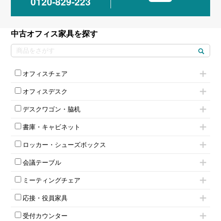
0120-829-223
中古オフィス家具を探す
オフィスチェア
肘付きチェア
オフィスデスク
肘無しチェア
片袖机
役員チェア
デスクワゴン・脇机
フリーアドレスデスク（ベンチデスク）
高級チェア（多機能チェア）
インワゴン2段
昇降デスク
オフィスチェアその他
書庫・キャビネット
インワゴン3段
オフィスデスクその他
ハイキャビネット
脇机
両袖机
ロッカー・シューズボックス
ローキャビネット
ワゴンその他
平机・平デスク
1人用ロッカー
両開きキャビネット
会議テーブル
2人用ロッカー
スチールキャビネット
ミーティングテーブル
3人用ロッカー
上下連結キャビネット
ミーティングチェア
スタッキングテーブル
4人用ロッカー
整理ケース（ペーパーケース）
キャスター付きミーティングチェア
ネスティングテーブル
5人用ロッカー
軽量ラック（スチールラック）
応接・役員家具
スタッキングミーティングチェア
幕板付テーブル
6人用ロッカー
メタルラック
応接セット
テーブル付きミーティングチェア
カウンターテーブル
8人用ロッカー
収納家具その他
受付カウンター
応接ソファ