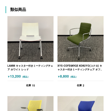
類似商品
LAMM キャスター付きミーティングチェ
XYS-COFE6K9Q5 KOKUYO(コクヨ) キ
ア ホワイト レッド
ャスター付きミーティングチェア オフセ
ットフレーム グリーン
13,200
8,800
￥
￥
（税込）
（税込）
15
2
在庫
在庫