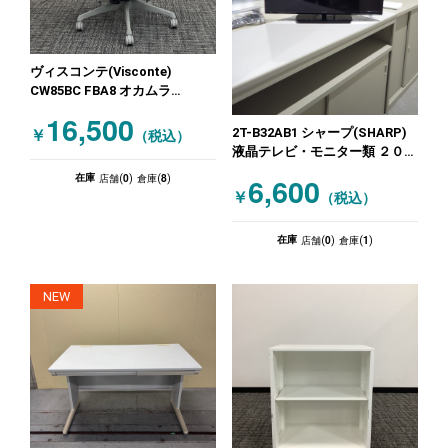
ヴィスコンテ(Visconte)
CW85BC FBA8 オカムラ
(OKAMURA) オフィスチェア 肘
16,500
付きチェア オレンジ
2T-B32AB1 シャープ(SHARP)
￥
（税込）
液晶テレビ・モニター類 ２０１
７年製
0
8
6,600
在庫
店舗(
)
倉庫(
)
￥
（税込）
0
1
在庫
店舗(
)
倉庫(
)
NEW