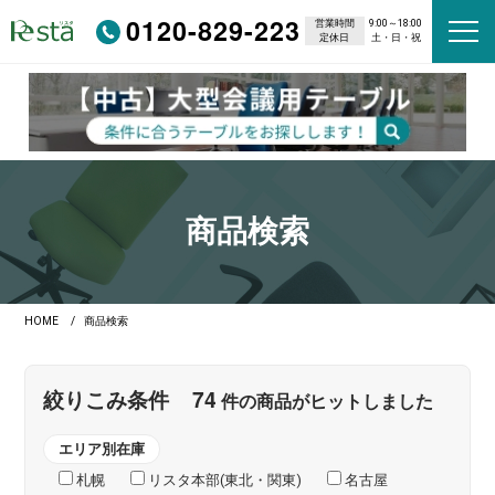
0120-829-223
営業時間
9:00～18:00
定休日
土・日・祝
商品検索
HOME
商品検索
74
絞りこみ条件
件の商品がヒットしました
エリア別在庫
札幌
リスタ本部(東北・関東)
名古屋