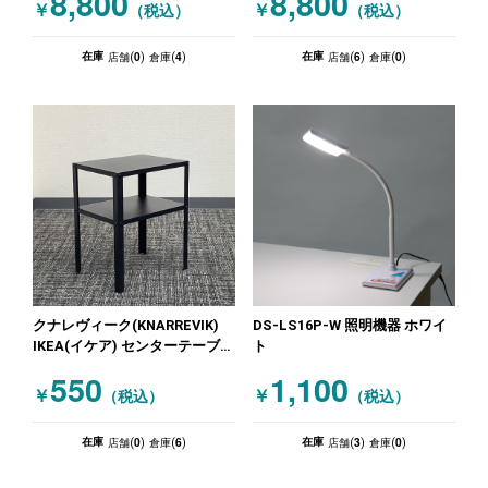
8,800
8,800
ミーティングチェア グレー 木
ラック
￥
￥
（税込）
（税込）
目（ナチュラル）
0
4
6
0
在庫
在庫
店舗(
)
倉庫(
)
店舗(
)
倉庫(
)
クナレヴィーク(KNARREVIK)
DS-LS16P-W 照明機器 ホワイ
IKEA(イケア) センターテーブ
ト
ル・サイドテーブル ブラック
550
1,100
￥
￥
（税込）
（税込）
0
6
3
0
在庫
在庫
店舗(
)
倉庫(
)
店舗(
)
倉庫(
)