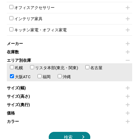
受付カウンターその他
シェルチェア
会議テーブルW1500～
ボタン錠ロッカー
iPad
パーテーションその他
ミーティングチェアその他
オフィスアクセサリー
会議テーブルW1800～
ダイヤル錠ロッカー
電話機（ビジネスフォン）
脚付ホワイトボード
折りたたみ会議テーブル
シューズロッカー・下駄箱
チェア用台車
シュレッダー
壁掛けホワイトボード
インテリア家具
平行スタックテーブル
ワードローブ・クローゼット
演台・講演台・演説台
プロジェクター
スケジュールボード・行動予定表
ハイテーブル
ロッカーその他
モールドチェア
防音パネル
スクリーン
ホワイトボードその他
キッチン家電・オフィス家電
会議テーブルその他
ダイニングチェア
個室ブース
液晶モニター・ディスプレイ
電気ポッド
ダイニングテーブル
耐火金庫
プリンター・コピー機
メーカー
冷蔵庫・洗濯機
カウンターテーブル
コートハンガー・ポールハンガー
その他OA機器
空気清浄機・加湿器
センターテーブル・サイドテーブル
傘立て
在庫数
電子レンジ
カフェテーブル
食器棚・キッチンキャビネット
エリア別在庫
液晶テレビ・モニター類
ベンチ・スツール
カタログスタンド
札幌
エアコン
リスタ本部(東北・関東)
名古屋
ソファ
オフィスアクセサリーその他
照明機器
シェルフ
大阪ATC
福岡
沖縄
掃除機
ダストボックス（ゴミ箱）
季節家電
インテリア家具その他
サイズ(幅)
その他キッチン家電・オフィス家電
サイズ(高さ)
サイズ(奥行)
価格
カラー
検索