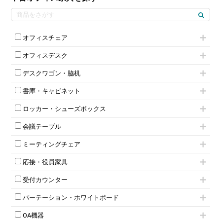
オフィスチェア
肘付きチェア
オフィスデスク
肘無しチェア
片袖机
役員チェア
デスクワゴン・脇机
フリーアドレスデスク（ベンチデスク）
高級チェア（多機能チェア）
インワゴン2段
昇降デスク
オフィスチェアその他
書庫・キャビネット
インワゴン3段
オフィスデスクその他
ハイキャビネット
脇机
両袖机
ロッカー・シューズボックス
ローキャビネット
ワゴンその他
平机・平デスク
1人用ロッカー
両開きキャビネット
会議テーブル
2人用ロッカー
スチールキャビネット
ミーティングテーブル
3人用ロッカー
上下連結キャビネット
ミーティングチェア
スタッキングテーブル
4人用ロッカー
整理ケース（ペーパーケース）
キャスター付きミーティングチェア
ネスティングテーブル
5人用ロッカー
軽量ラック（スチールラック）
応接・役員家具
スタッキングミーティングチェア
幕板付テーブル
6人用ロッカー
メタルラック
応接セット
テーブル付きミーティングチェア
カウンターテーブル
8人用ロッカー
収納家具その他
受付カウンター
応接ソファ
ネスティングミーティングチェア
キャスター 付きテーブル
パーソナルロッカー
オープン書庫
ハイカウンター
応接チェア
折りたたみミーティングチェア
T字脚テーブル
多人数ロッカー
パーテーション・ホワイトボード
両開書庫
ローカウンター
応接テーブル
丸椅子
大型会議テーブル
シリンダー錠ロッカー
引き違い書庫
パーテーション
ラウンジカウンター
応接・役員家具その他
ハイチェア
会議テーブルW1200～
OA機器
ダイヤル錠ロッカー
ラテラル書庫
自立タイプパーテーション