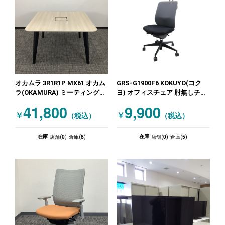
オカムラ 3R1R1P MX61 オカム
GRS-G1900F6 KOKUYO(コク
ラ(OKAMURA) ミーティングテ
ヨ) オフィスチェア 肘無しチェ
ーブル 木目（ホワイト）
ア グレー
41,800
9,900
￥
￥
（税込）
（税込）
0
8
0
5
在庫
在庫
店舗(
)
倉庫(
)
店舗(
)
倉庫(
)