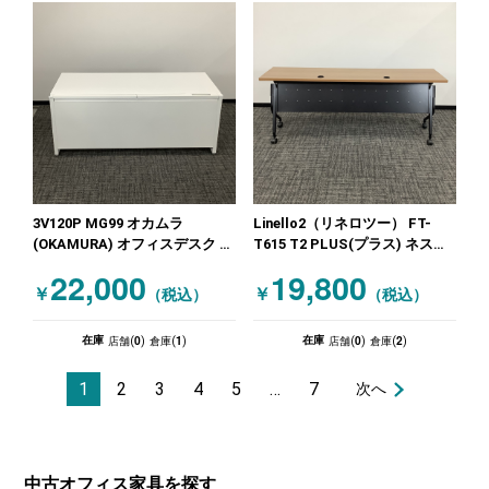
3V120P MG99 オカムラ
Linello2（リネロツー） FT-
(OKAMURA) オフィスデスク 平
T615 T2 PLUS(プラス) ネステ
机・平デスク ホワイト
ィングテーブル 木目（ナチュラ
22,000
19,800
ル）
￥
￥
（税込）
（税込）
0
1
0
2
在庫
在庫
店舗(
)
倉庫(
)
店舗(
)
倉庫(
)
1
2
3
4
5
…
7
次へ
中古オフィス家具を探す