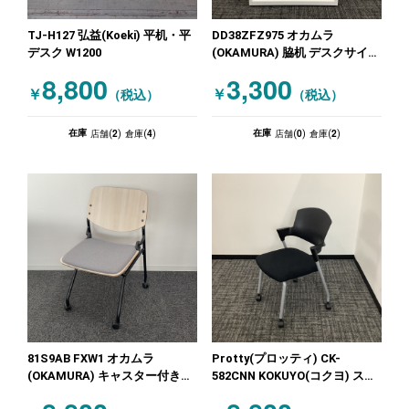
TJ-H127 弘益(Koeki) 平机・平
DD38ZFZ975 オカムラ
デスク W1200
(OKAMURA) 脇机 デスクサイド
収納 ホワイト
8,800
3,300
￥
￥
（税込）
（税込）
2
4
0
2
在庫
在庫
店舗(
)
倉庫(
)
店舗(
)
倉庫(
)
81S9AB FXW1 オカムラ
Protty(プロッティ) CK-
(OKAMURA) キャスター付きミ
582CNN KOKUYO(コクヨ) スタ
ーティングチェア スタッキング
ッキングミーティングチェア ブ