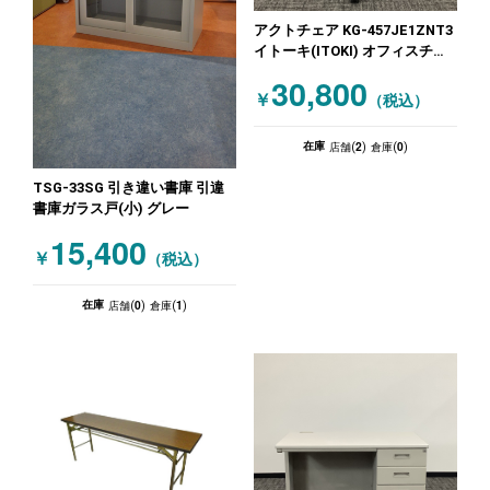
アクトチェア KG-457JE1ZNT3
イトーキ(ITOKI) オフィスチェ
ア 肘付きチェア グレー
30,800
￥
（税込）
2
0
在庫
店舗(
)
倉庫(
)
TSG-33SG 引き違い書庫 引違
書庫ガラス戸(小) グレー
15,400
￥
（税込）
0
1
在庫
店舗(
)
倉庫(
)