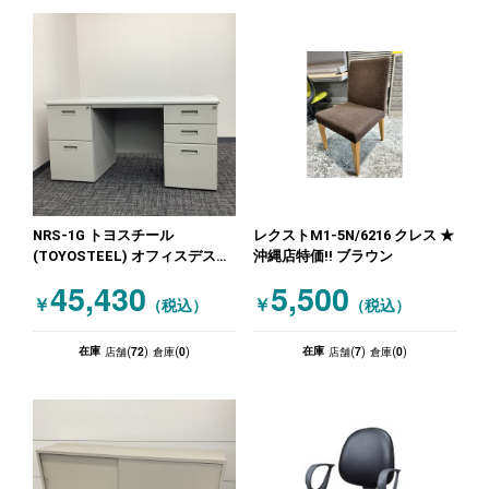
NRS-1G トヨスチール
レクストM1-5N/6216 クレス ★
(TOYOSTEEL) オフィスデスク
沖縄店特価!! ブラウン
両袖机 ★沖縄店処分特価! ニュ
45,430
5,500
ーグレー
￥
￥
（税込）
（税込）
72
0
7
0
在庫
在庫
店舗(
)
倉庫(
)
店舗(
)
倉庫(
)