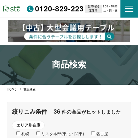
0120-829-223
営業時間
9:00～18:00
定休日
土・日・祝
商品検索
HOME
商品検索
36
絞りこみ条件
件の商品がヒットしました
エリア別在庫
札幌
リスタ本部(東北・関東)
名古屋