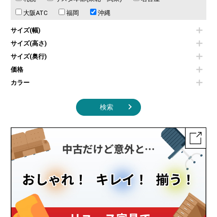
オフィスアクセサリーその他
照明機器
シェルフ
大阪ATC
福岡
沖縄
掃除機
ダストボックス（ゴミ箱）
季節家電
インテリア家具その他
サイズ(幅)
その他キッチン家電・オフィス家電
サイズ(高さ)
サイズ(奥行)
価格
カラー
検索