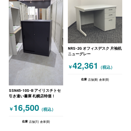
NRS-2G オフィスデスク 片袖机
ニューグレー
42,361
￥
（税込）
8
0
在庫
店舗(
)
倉庫(
)
SSN45-10S-B アイリスチトセ
引き違い書庫 札幌店特価！
16,500
￥
（税込）
1
0
在庫
店舗(
)
倉庫(
)