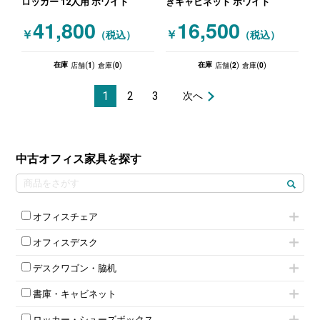
ロッカー 12人用 ホワイト
きキャビネット ホワイト
41,800
16,500
￥
￥
（税込）
（税込）
1
0
2
0
在庫
在庫
店舗(
)
倉庫(
)
店舗(
)
倉庫(
)
1
2
3
次へ
中古オフィス家具を探す
オフィスチェア
肘付きチェア
オフィスデスク
肘無しチェア
片袖机
役員チェア
デスクワゴン・脇机
フリーアドレスデスク（ベンチデスク）
高級チェア（多機能チェア）
インワゴン2段
昇降デスク
オフィスチェアその他
書庫・キャビネット
インワゴン3段
オフィスデスクその他
ハイキャビネット
脇机
両袖机
ロッカー・シューズボックス