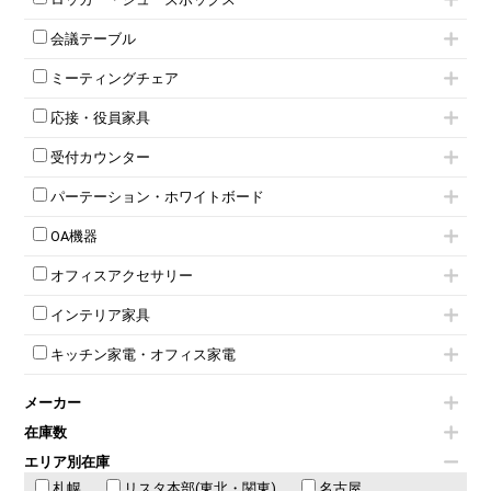
ローキャビネット
ワゴンその他
平机・平デスク
1人用ロッカー
両開きキャビネット
会議テーブル
2人用ロッカー
スチールキャビネット
ミーティングテーブル
3人用ロッカー
上下連結キャビネット
ミーティングチェア
スタッキングテーブル
4人用ロッカー
整理ケース（ペーパーケース）
キャスター付きミーティングチェア
ネスティングテーブル
5人用ロッカー
軽量ラック（スチールラック）
応接・役員家具
スタッキングミーティングチェア
幕板付テーブル
6人用ロッカー
メタルラック
応接セット
テーブル付きミーティングチェア
カウンターテーブル
8人用ロッカー
収納家具その他
受付カウンター
応接ソファ
ネスティングミーティングチェア
キャスター 付きテーブル
パーソナルロッカー
オープン書庫
ハイカウンター
応接チェア
折りたたみミーティングチェア
T字脚テーブル
多人数ロッカー
パーテーション・ホワイトボード
両開書庫
ローカウンター
応接テーブル
丸椅子
大型会議テーブル
シリンダー錠ロッカー
引き違い書庫
パーテーション
ラウンジカウンター
応接・役員家具その他
ハイチェア
会議テーブルW1200～
OA機器
ダイヤル錠ロッカー
ラテラル書庫
自立タイプパーテーション
受付カウンターその他
シェルチェア
会議テーブルW1500～
ボタン錠ロッカー
iPad
パーテーションその他
ミーティングチェアその他
オフィスアクセサリー
会議テーブルW1800～
ダイヤル錠ロッカー
電話機（ビジネスフォン）
脚付ホワイトボード
折りたたみ会議テーブル
シューズロッカー・下駄箱
チェア用台車
シュレッダー
壁掛けホワイトボード
インテリア家具
平行スタックテーブル
ワードローブ・クローゼット
演台・講演台・演説台
プロジェクター
スケジュールボード・行動予定表
ハイテーブル
ロッカーその他
モールドチェア
防音パネル
スクリーン
ホワイトボードその他
キッチン家電・オフィス家電
会議テーブルその他
ダイニングチェア
個室ブース
液晶モニター・ディスプレイ
電気ポッド
ダイニングテーブル
耐火金庫
プリンター・コピー機
メーカー
冷蔵庫・洗濯機
カウンターテーブル
コートハンガー・ポールハンガー
その他OA機器
空気清浄機・加湿器
センターテーブル・サイドテーブル
傘立て
在庫数
電子レンジ
カフェテーブル
食器棚・キッチンキャビネット
エリア別在庫
液晶テレビ・モニター類
ベンチ・スツール
カタログスタンド
札幌
エアコン
リスタ本部(東北・関東)
名古屋
ソファ