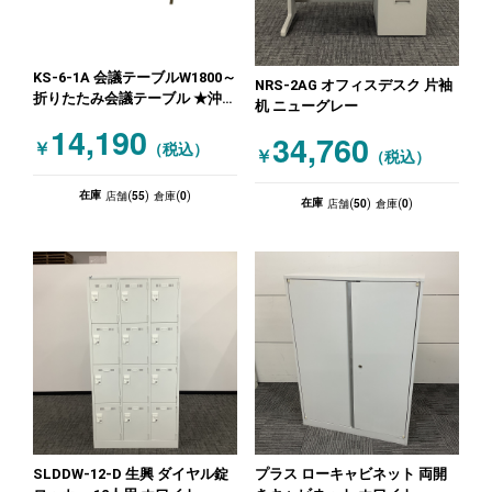
KS-6-1A 会議テーブルW1800～
NRS-2AG オフィスデスク 片袖
折りたたみ会議テーブル ★沖縄
机 ニューグレー
店処分特価! 木目（ブラウン）
14,190
34,760
￥
（税込）
￥
（税込）
55
0
在庫
店舗(
)
倉庫(
)
50
0
在庫
店舗(
)
倉庫(
)
SLDDW-12-D 生興 ダイヤル錠
プラス ローキャビネット 両開