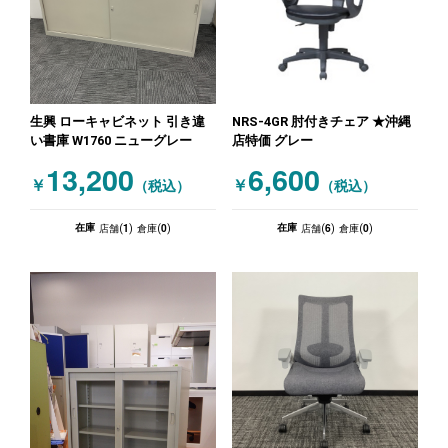
生興 ローキャビネット 引き違
NRS-4GR 肘付きチェア ★沖縄
い書庫 W1760 ニューグレー
店特価 グレー
13,200
6,600
￥
￥
（税込）
（税込）
1
0
6
0
在庫
在庫
店舗(
)
倉庫(
)
店舗(
)
倉庫(
)