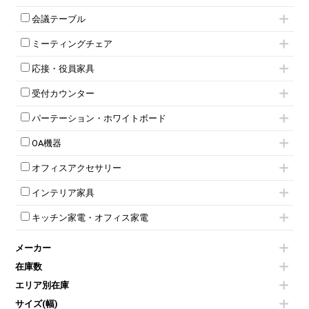
ローキャビネット
ワゴンその他
平机・平デスク
1人用ロッカー
両開きキャビネット
会議テーブル
2人用ロッカー
スチールキャビネット
ミーティングテーブル
3人用ロッカー
上下連結キャビネット
ミーティングチェア
スタッキングテーブル
4人用ロッカー
整理ケース（ペーパーケース）
キャスター付きミーティングチェア
ネスティングテーブル
5人用ロッカー
軽量ラック（スチールラック）
応接・役員家具
スタッキングミーティングチェア
幕板付テーブル
6人用ロッカー
メタルラック
応接セット
テーブル付きミーティングチェア
カウンターテーブル
8人用ロッカー
収納家具その他
受付カウンター
応接ソファ
ネスティングミーティングチェア
キャスター 付きテーブル
パーソナルロッカー
オープン書庫
ハイカウンター
応接チェア
折りたたみミーティングチェア
T字脚テーブル
多人数ロッカー
パーテーション・ホワイトボード
両開書庫
ローカウンター
応接テーブル
丸椅子
大型会議テーブル
シリンダー錠ロッカー
引き違い書庫
パーテーション
ラウンジカウンター
応接・役員家具その他
ハイチェア
会議テーブルW1200～
OA機器
ダイヤル錠ロッカー
ラテラル書庫
自立タイプパーテーション
受付カウンターその他
シェルチェア
会議テーブルW1500～
ボタン錠ロッカー
iPad
パーテーションその他
ミーティングチェアその他
オフィスアクセサリー
会議テーブルW1800～
ダイヤル錠ロッカー
電話機（ビジネスフォン）
脚付ホワイトボード
折りたたみ会議テーブル
シューズロッカー・下駄箱
チェア用台車
シュレッダー
壁掛けホワイトボード
インテリア家具
平行スタックテーブル
ワードローブ・クローゼット
演台・講演台・演説台
プロジェクター
スケジュールボード・行動予定表
ハイテーブル
ロッカーその他
モールドチェア
防音パネル
スクリーン
ホワイトボードその他
キッチン家電・オフィス家電
会議テーブルその他
ダイニングチェア
個室ブース
液晶モニター・ディスプレイ
電気ポッド
ダイニングテーブル
耐火金庫
プリンター・コピー機
メーカー
冷蔵庫・洗濯機
カウンターテーブル
コートハンガー・ポールハンガー
その他OA機器
空気清浄機・加湿器
センターテーブル・サイドテーブル
傘立て
在庫数
電子レンジ
カフェテーブル
食器棚・キッチンキャビネット
エリア別在庫
液晶テレビ・モニター類
ベンチ・スツール
カタログスタンド
エアコン
ソファ
サイズ(幅)
オフィスアクセサリーその他