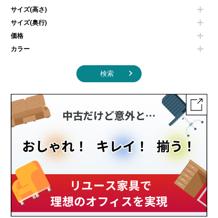
照明機器
シェルフ
サイズ(高さ)
掃除機
ダストボックス（ゴミ箱）
サイズ(奥行)
季節家電
インテリア家具その他
その他キッチン家電・オフィス家電
価格
カラー
検索