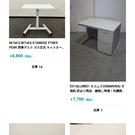
657xV2-WTx02-STANDDE PYKES
PEAK 昇降デスク ガス圧式 キャスター付
W700×W480 ホワイト
8,800
￥
（税込）
14
在庫
DS16LLMB51 オカムラ(OKAMURA) 片
袖机 訳あり商品 鍵無し特価！札幌限定
品
7,700
￥
（税込）
7
在庫