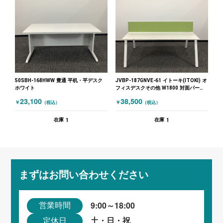
50SBH-168HWW 豊通 平机・平デスク
JVBP-187GNVE-61 イトーキ(ITOKI) オ
ホワイト
フィスデスクその他 W1800 対面パーテ
ーション付 グリーン ホワイト
23,100
38,500
￥
￥
（税込）
（税込）
1
1
在庫
在庫
まずはお問い合わせください
9:00～18:00
営業時間
土・日・祝
定休日