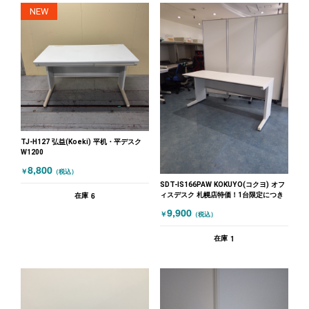
NEW
TJ-H127 弘益(Koeki) 平机・平デスク
W1200
8,800
￥
（税込）
SDT-IS166PAW KOKUYO(コクヨ) オフ
ィスデスク 札幌店特価！1台限定につき
6
在庫
9,900
￥
（税込）
1
在庫