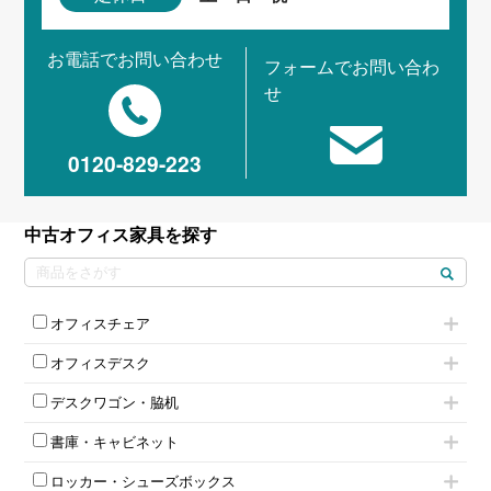
お電話でお問い合わせ
フォームでお問い合わ
せ
0120-829-223
中古オフィス家具を探す
オフィスチェア
肘付きチェア
オフィスデスク
肘無しチェア
片袖机
役員チェア
デスクワゴン・脇机
フリーアドレスデスク（ベンチデスク）
高級チェア（多機能チェア）
インワゴン2段
昇降デスク
オフィスチェアその他
書庫・キャビネット
インワゴン3段
オフィスデスクその他
ハイキャビネット
脇机
両袖机
ロッカー・シューズボックス