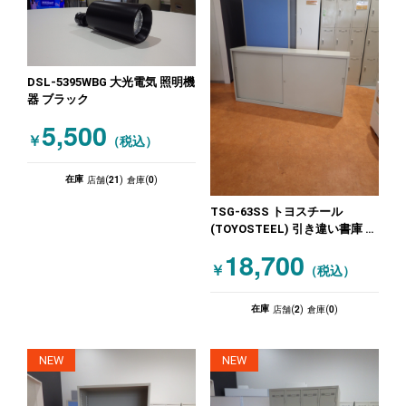
DSL-5395WBG 大光電気 照明機
器 ブラック
5,500
￥
（税込）
21
0
在庫
店舗(
)
倉庫(
)
TSG-63SS トヨスチール
(TOYOSTEEL) 引き違い書庫 札
幌限定品！ ニューグレー
18,700
￥
（税込）
2
0
在庫
店舗(
)
倉庫(
)
NEW
NEW