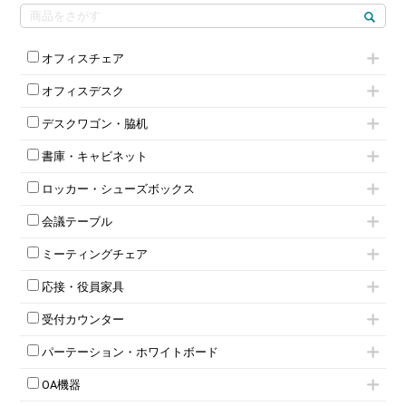
オフィスチェア
肘付きチェア
オフィスデスク
肘無しチェア
片袖机
役員チェア
デスクワゴン・脇机
フリーアドレスデスク（ベンチデスク）
高級チェア（多機能チェア）
インワゴン2段
昇降デスク
オフィスチェアその他
書庫・キャビネット
インワゴン3段
オフィスデスクその他
ハイキャビネット
脇机
両袖机
ロッカー・シューズボックス
ローキャビネット
ワゴンその他
平机・平デスク
1人用ロッカー
両開きキャビネット
会議テーブル
2人用ロッカー
スチールキャビネット
ミーティングテーブル
3人用ロッカー
上下連結キャビネット
ミーティングチェア
スタッキングテーブル
4人用ロッカー
整理ケース（ペーパーケース）
キャスター付きミーティングチェア
ネスティングテーブル
5人用ロッカー
軽量ラック（スチールラック）
応接・役員家具
スタッキングミーティングチェア
幕板付テーブル
6人用ロッカー
メタルラック
応接セット
テーブル付きミーティングチェア
カウンターテーブル
8人用ロッカー
収納家具その他
受付カウンター
応接ソファ
ネスティングミーティングチェア
キャスター 付きテーブル
パーソナルロッカー
オープン書庫
ハイカウンター
応接チェア
折りたたみミーティングチェア
T字脚テーブル
多人数ロッカー
パーテーション・ホワイトボード
両開書庫
ローカウンター
応接テーブル
丸椅子
大型会議テーブル
シリンダー錠ロッカー
引き違い書庫
パーテーション
ラウンジカウンター
応接・役員家具その他
ハイチェア
会議テーブルW1200～
OA機器
ダイヤル錠ロッカー
ラテラル書庫
自立タイプパーテーション
受付カウンターその他
シェルチェア
会議テーブルW1500～
ボタン錠ロッカー