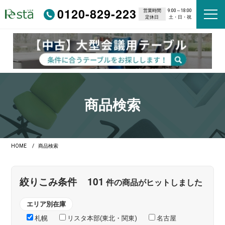
0120-829-223
営業時間
9:00～18:00
定休日
土・日・祝
商品検索
HOME
商品検索
101
絞りこみ条件
件の商品がヒットしました
エリア別在庫
札幌
リスタ本部(東北・関東)
名古屋