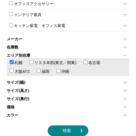
iPad
パーテーションその他
ミーティングチェアその他
オフィスアクセサリー
会議テーブルW1800～
ダイヤル錠ロッカー
電話機（ビジネスフォン）
脚付ホワイトボード
折りたたみ会議テーブル
シューズロッカー・下駄箱
チェア用台車
シュレッダー
壁掛けホワイトボード
インテリア家具
平行スタックテーブル
ワードローブ・クローゼット
演台・講演台・演説台
プロジェクター
スケジュールボード・行動予定表
ハイテーブル
ロッカーその他
モールドチェア
防音パネル
スクリーン
ホワイトボードその他
キッチン家電・オフィス家電
会議テーブルその他
ダイニングチェア
個室ブース
液晶モニター・ディスプレイ
電気ポッド
ダイニングテーブル
耐火金庫
プリンター・コピー機
メーカー
冷蔵庫・洗濯機
カウンターテーブル
コートハンガー・ポールハンガー
その他OA機器
空気清浄機・加湿器
センターテーブル・サイドテーブル
傘立て
在庫数
電子レンジ
カフェテーブル
食器棚・キッチンキャビネット
エリア別在庫
液晶テレビ・モニター類
ベンチ・スツール
カタログスタンド
札幌
エアコン
リスタ本部(東北・関東)
名古屋
ソファ
オフィスアクセサリーその他
照明機器
シェルフ
大阪ATC
福岡
沖縄
掃除機
ダストボックス（ゴミ箱）
季節家電
インテリア家具その他
サイズ(幅)
その他キッチン家電・オフィス家電
サイズ(高さ)
サイズ(奥行)
価格
カラー
検索