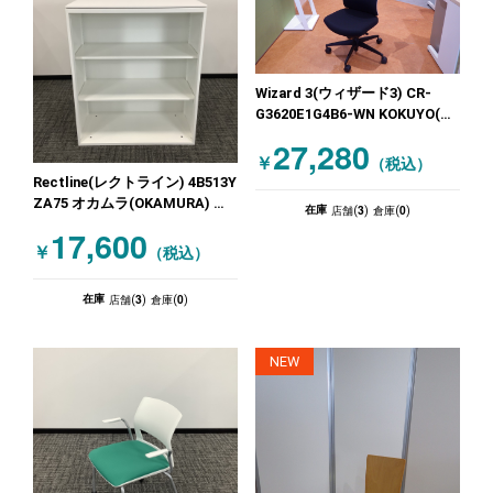
Wizard 3(ウィザード3) CR-
G3620E1G4B6-WN KOKUYO(コ
クヨ) オフィスチェア 肘無しチ
27,280
ェア ブラック
￥
（税込）
Rectline(レクトライン) 4B513Y
ZA75 オカムラ(OKAMURA) オ
3
0
在庫
店舗(
)
倉庫(
)
ープン書庫 沖縄店は特価!!天板
17,600
付 ホワイト
￥
（税込）
3
0
在庫
店舗(
)
倉庫(
)
NEW