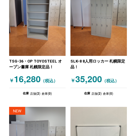
TSG-36・OP TOYOSTEEL オ
SLK-8 8人用ロッカー 札幌限定
ープン書庫 札幌限定品！
品！
16,280
35,200
￥
￥
（税込）
（税込）
2
0
2
0
在庫
在庫
店舗(
)
倉庫(
)
店舗(
)
倉庫(
)
NEW