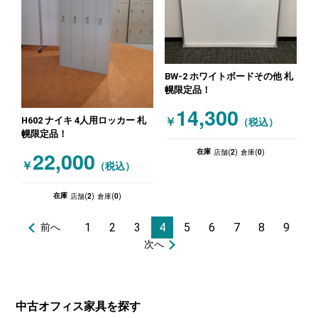
BW-2 ホワイトボードその他 札
幌限定品！
14,300
H602 ナイキ 4人用ロッカー 札
￥
（税込）
幌限定品！
2
0
22,000
在庫
店舗(
)
倉庫(
)
￥
（税込）
2
0
在庫
店舗(
)
倉庫(
)
1
2
3
4
5
6
7
8
9
前へ
次へ
中古オフィス家具を探す