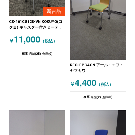
新古品
CK-161CG128-VN KOKUYO(コ
クヨ) キャスター付きミーティ
ングチェア 【未使用品】 グリ
11,000
ーン ホワイト
￥
（税込）
25
0
在庫
店舗(
)
倉庫(
)
RFC-FPCAGN アール・エフ・
ヤマカワ
4,400
￥
（税込）
2
0
在庫
店舗(
)
倉庫(
)