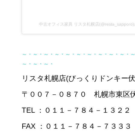
中古オフィス家具 リスタ札幌店(@resta_sappor
～・～・～・～・～・～・～・～・～・～・
～・～・～・
リスタ札幌店(びっくりドンキー
〒００７－０８７０ 札幌市東区
TEL ：０１１－７８４－１３２２
FAX ：０１