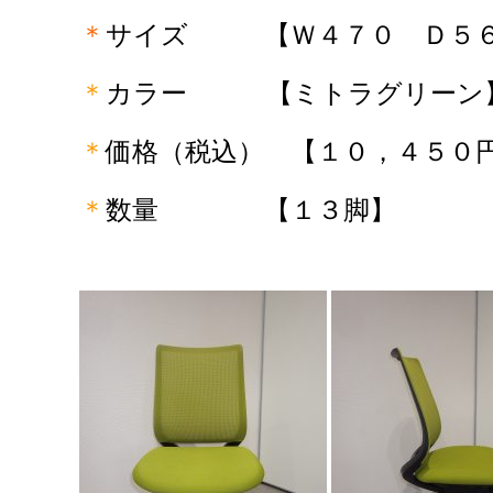
＊
サイズ
【Ｗ４７０ Ｄ５６
＊
カラー
【ミトラグリーン
＊
価格（税込） 【１０，４５０
＊
数量
【１３脚】