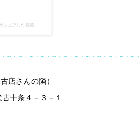
o)がシェアした投稿
～・～・～・～・～・～・～・～・～・～・～・～・～
伏古店さんの隣）
伏古十条４－３－１
１－７８４－７３３