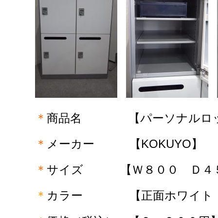
＊
商品名 【パーソナルロッ
＊
メーカー 【KOKUYO】
＊
サイズ
【Ｗ８００ Ｄ４５
＊
カラー
【正面ホワイト 側