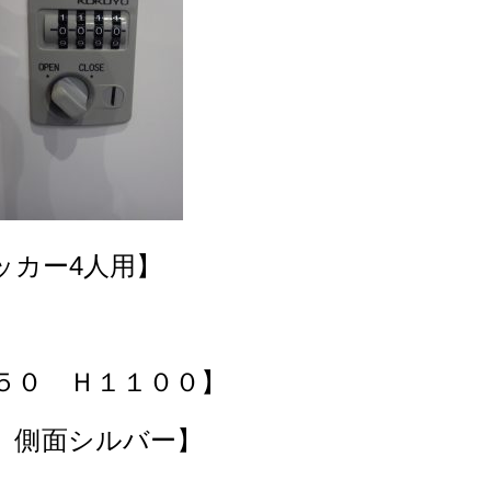
カー4人用
】
０ Ｈ１１００】
面シルバー】