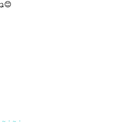
😊
・～・～・