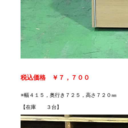
税込価格 ￥７，７００
※幅４１５，奥行き７２５，高さ７２０㎜
【在庫 ３台】