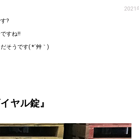
202
す?
すね!!
うです( *´艸｀)
ダイヤル錠』