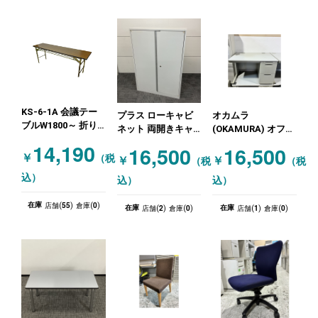
KS-6-1A 会議テー
プラス ローキャビ
オカムラ
ブルW1800～ 折り
ネット 両開きキャ
(OKAMURA) オフィ
たたみ会議テーブル
ビネット ホワイト
スデスク 片袖机 ニ
14,190
16,500
16,500
★沖縄店処分特価!
ューグレー
￥
（税
￥
￥
（税
（税
木目（ブラウン）
込）
込）
込）
55
0
在庫
店舗(
)
倉庫(
)
2
0
1
0
在庫
在庫
店舗(
)
倉庫(
)
店舗(
)
倉庫(
)