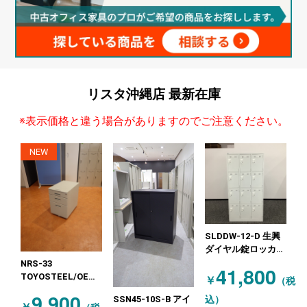
リスタ沖縄店
最新在庫
※表示価格と違う場合がありますのでご注意ください。
NEW
SLDDW-12-D 生興
ダイヤル錠ロッカー
12人用 ホワイト
NRS-33
41,800
TOYOSTEEL/OEM
￥
（税
インワゴン3段 ★札
9,900
込）
SSN45-10S-B アイ
幌店特価品！ ニュ