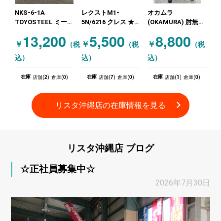
NKS-6-1A
レクストM1-
オカムラ
TOYOSTEEL ミー
5N/6216 クレス ★
(OKAMURA) 肘無し
ティングテーブル
沖縄店特価!! ブラウ
チェア ネイビー
13,200
5,500
8,800
(1500×750)★処分特
ン
￥
￥
￥
（税
（税
（税
価!!
込）
込）
込）
2
0
7
0
1
0
在庫
在庫
在庫
店舗(
)
倉庫(
)
店舗(
)
倉庫(
)
店舗(
)
倉庫(
)
リスタ沖縄店の
在庫情報
を
見る
リスタ沖縄店
ブログ
☆正社員募集中☆
2026年7月30日