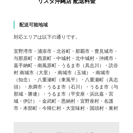
リスタ沖縄店
配送料金
配送可能地域
対応エリアは以下の通りです。
宜野湾市・浦添市・北谷町・那覇市・豊見城市・
与那原町・西原町・中城村・北中城村・沖縄市・
嘉手納町・南風原町・うるま市（具志川）・読谷
村 南城市（大里）・南城市（玉城）・南城市
（知念）・八重瀬町（東風平）・八重瀬町（具志
頭）・糸満市・うるま市（石川）・うるま市（与
那城・勝連）・うるま市（平安座・浜比嘉・宮
城・伊計）・金武町・恩納村・宜野座村・名護
市・本部町・今帰仁村・大宜味村・国頭村・東村