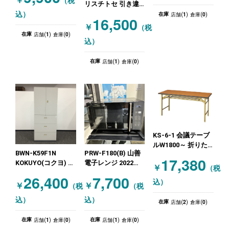
￥
（税
リスチトセ 引き違
ーグレー
い書庫 札幌店特
1
0
込）
在庫
店舗(
)
倉庫(
)
16,500
価！
￥
（税
1
0
在庫
店舗(
)
倉庫(
)
込）
1
0
在庫
店舗(
)
倉庫(
)
KS-6-1 会議テーブ
ルW1800～ 折りた
BWN-K59F1N
PRW-F180(B) 山善
たみ会議テーブル
17,380
KOKUYO(コクヨ) ラ
電子レンジ 2022年
★沖縄店処分特価!
￥
（税
テラル書庫 両開書
製造 ブラック
木目（ブラウン）
26,400
7,700
込）
庫 3段 ニューグレー
￥
￥
（税
（税
込）
込）
2
0
在庫
店舗(
)
倉庫(
)
1
0
1
0
在庫
在庫
店舗(
)
倉庫(
)
店舗(
)
倉庫(
)