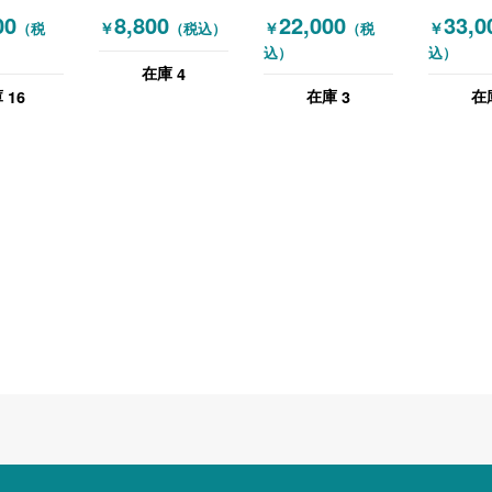
 訳アリ
SOGO(相合家具)
FWP5 オカムラ
C635XR
00
8,800
22,000
33,0
￥
￥
￥
（税
（税込）
（税
ミング機
オフィスチェア 肘
(OKAMURA) オフ
カムラ
込）
込）
ーン
無しチェア
ィスチェア 肘無し
(OKAMU
4
在庫
チェア グリーン
ィスチェ
16
3
庫
在庫
在
ホワイト
チェア 