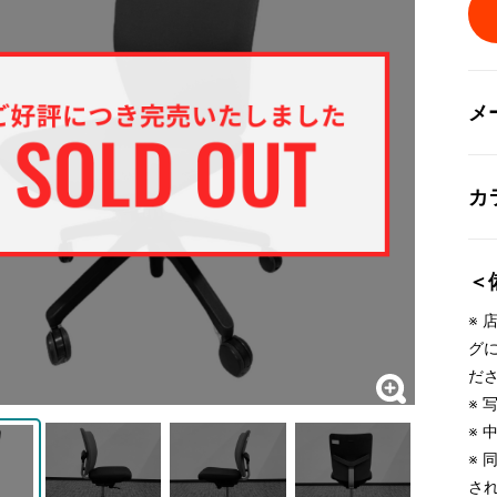
メ
カ
＜
※
グ
だ
※
※
※
さ