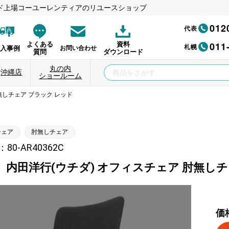
ド上場コーユーレンティアのリユースショップ
012
代表
011
よくある
資料
札幌
納入事例
お問い合わせ
質問
ダウンロード
丸の内
沖縄店
ショールーム
無しチェア ブラック レッド
チェア
肘無しチェア
0-AR40362C
】内田洋行(ウチダ) オフィスチェア 肘無しチ
価