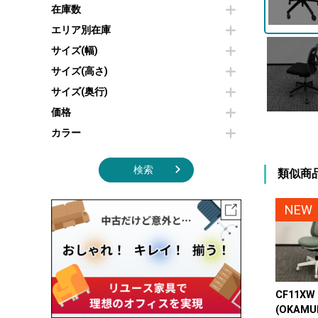
その他OA機器
空気清浄機・加湿器
在庫数
センターテーブル・サイドテーブル
傘立て
電子レンジ
カフェテーブル
食器棚・キッチンキャビネット
エリア別在庫
液晶テレビ・モニター類
ベンチ・スツール
カタログスタンド
サイズ(幅)
エアコン
ソファ
オフィスアクセサリーその他
照明機器
シェルフ
サイズ(高さ)
掃除機
ダストボックス（ゴミ箱）
サイズ(奥行)
季節家電
インテリア家具その他
その他キッチン家電・オフィス家電
価格
カラー
検索
類似商
NEW
CF11X
(OKAMU