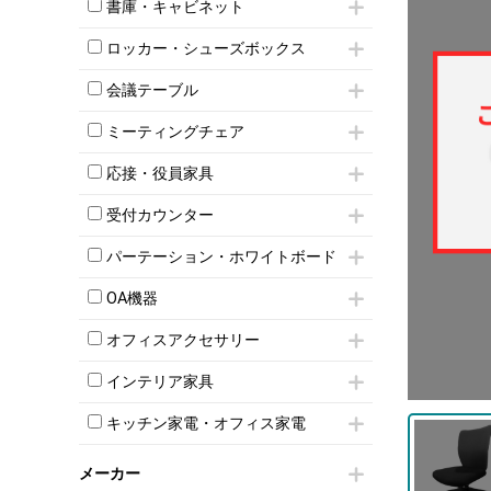
昇降デスク
オフィスチェアその他
書庫・キャビネット
インワゴン3段
オフィスデスクその他
ハイキャビネット
脇机
両袖机
ロッカー・シューズボックス
ローキャビネット
ワゴンその他
平机・平デスク
1人用ロッカー
両開きキャビネット
会議テーブル
2人用ロッカー
スチールキャビネット
ミーティングテーブル
3人用ロッカー
上下連結キャビネット
ミーティングチェア
スタッキングテーブル
4人用ロッカー
整理ケース（ペーパーケース）
キャスター付きミーティングチェア
ネスティングテーブル
5人用ロッカー
応接・役員家具
軽量ラック（スチールラック）
スタッキングミーティングチェア
幕板付テーブル
6人用ロッカー
メタルラック
応接セット
テーブル付きミーティングチェア
カウンターテーブル
受付カウンター
8人用ロッカー
収納家具その他
応接ソファ
ネスティングミーティングチェア
キャスター 付きテーブル
パーソナルロッカー
オープン書庫
ハイカウンター
応接チェア
折りたたみミーティングチェア
パーテーション・ホワイトボード
T字脚テーブル
多人数ロッカー
両開書庫
ローカウンター
応接テーブル
丸椅子
大型会議テーブル
シリンダー錠ロッカー
パーテーション
引き違い書庫
ラウンジカウンター
応接・役員家具その他
OA機器
ハイチェア
会議テーブルW1200～
ダイヤル錠ロッカー
自立タイプパーテーション
ラテラル書庫
受付カウンターその他
シェルチェア
会議テーブルW1500～
iPad
ボタン錠ロッカー
パーテーションその他
オフィスアクセサリー
ミーティングチェアその他
会議テーブルW1800～
電話機（ビジネスフォン）
ダイヤル錠ロッカー
脚付ホワイトボード
チェア用台車
折りたたみ会議テーブル
シュレッダー
シューズロッカー・下駄箱
壁掛けホワイトボード
インテリア家具
演台・講演台・演説台
平行スタックテーブル
プロジェクター
ワードローブ・クローゼット
スケジュールボード・行動予定表
モールドチェア
防音パネル
ハイテーブル
スクリーン
キッチン家電・オフィス家電
ロッカーその他
ホワイトボードその他
ダイニングチェア
個室ブース
会議テーブルその他
液晶モニター・ディスプレイ
電気ポッド
ダイニングテーブル
耐火金庫
プリンター・コピー機
メーカー
冷蔵庫・洗濯機
カウンターテーブル
コートハンガー・ポールハンガー