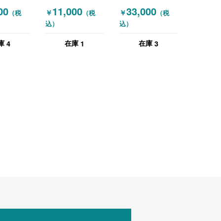
FMP5 オ
(OKAMURA) 肘無
FMP3 オカムラ
00
11,000
33,000
￥
￥
（税
（税
（税
しチェア カロッツ
(OKAMURA) 肘無
込）
込）
RA) オフ
ァ ブルー
しチェア ハンガー
ア 肘無し
付き ブルー
4
1
3
庫
在庫
在庫
グリーン