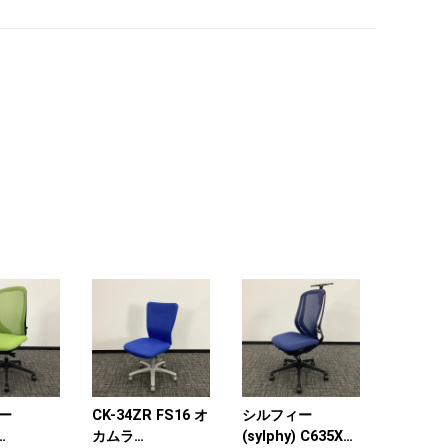
ー
CK-34ZR FS16 オ
シルフィー
カムラ
(sylphy) C635XR