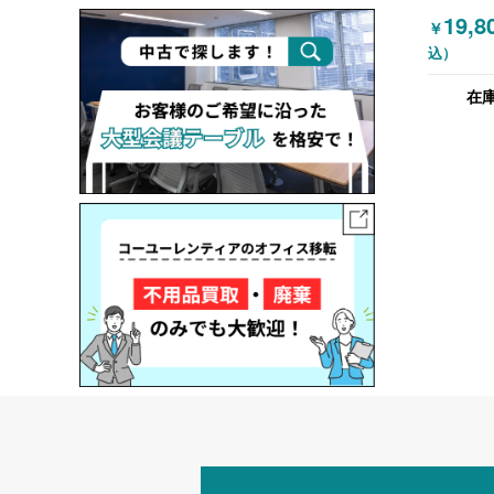
しチェア
19,8
￥
リクライ
込）
能 グリ
在