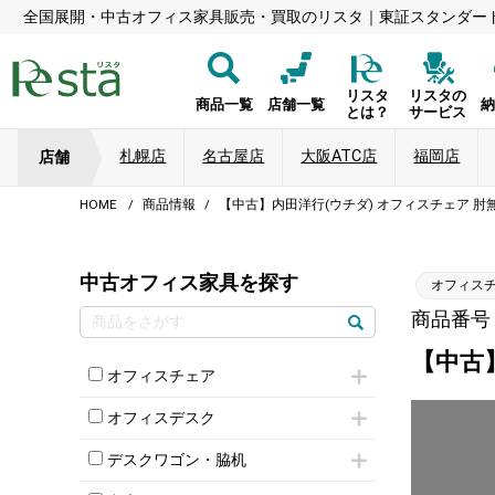
全国展開・中古オフィス家具販売・買取のリスタ｜東証スタンダー
リスタ
リスタの
商品一覧
店舗一覧
とは？
サービス
札幌店
名古屋店
大阪ATC店
福岡店
店舗
HOME
商品情報
【中古】内田洋行(ウチダ) オフィスチェア 肘
中古オフィス家具を探す
オフィス
商品番号：8
【中古
オフィスチェア
肘付きチェア
オフィスデスク
肘無しチェア
片袖机
役員チェア
デスクワゴン・脇机
フリーアドレスデスク（ベンチデスク）
高級チェア（多機能チェア）
インワゴン2段