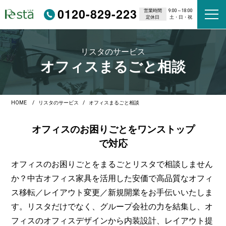
0120-829-223
営業時間
9:00～18:00
定休日
土・日・祝
リスタのサービス
オフィスまるごと相談
HOME
リスタのサービス
オフィスまるごと相談
オフィスの
お困りごと
を
ワンストップ
で
対応
オフィスのお困りごとをまるごとリスタで相談しません
か？中古オフィス家具を活用した安価で高品質なオフィ
ス移転／レイアウト変更／新規開業をお手伝いいたしま
す。リスタだけでなく、グループ会社の力を結集し、オ
フィスのオフィスデザインから内装設計、レイアウト提