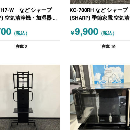
0TH7-W など シャープ
KC-700RH など シャープ
RP) 空気清浄機・加湿器 ホ
(SHARP) 季節家電 空気
加湿器 グレー ホワイト
700
9,900
￥
（税込）
（税込）
2
19
在庫
在庫