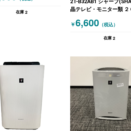
2T-B32AB1 シャープ(SHA
晶テレビ・モニター類 ２
2
在庫
年製
6,600
￥
（税込）
2
在庫