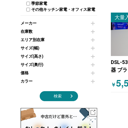
季節家電
インテリア家具その他
その他キッチン家電・オフィス家電
大量
メーカー
在庫数
エリア別在庫
サイズ(幅)
サイズ(高さ)
DSL-
サイズ(奥行)
器 ブ
価格
5,
カラー
￥
検索