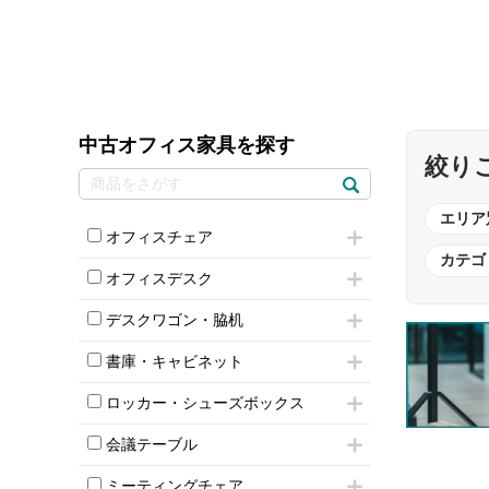
中古オフィス家具を探す
絞り
エリア
オフィスチェア
カテゴ
肘付きチェア
オフィスデスク
肘無しチェア
片袖机
役員チェア
デスクワゴン・脇机
フリーアドレスデスク（ベンチデスク）
高級チェア（多機能チェア）
インワゴン2段
昇降デスク
オフィスチェアその他
書庫・キャビネット
インワゴン3段
オフィスデスクその他
ハイキャビネット
脇机
両袖机
ロッカー・シューズボックス
ローキャビネット
ワゴンその他
平机・平デスク
1人用ロッカー
両開きキャビネット
会議テーブル
2人用ロッカー
スチールキャビネット
ミーティングテーブル
3人用ロッカー
上下連結キャビネット
ミーティングチェア