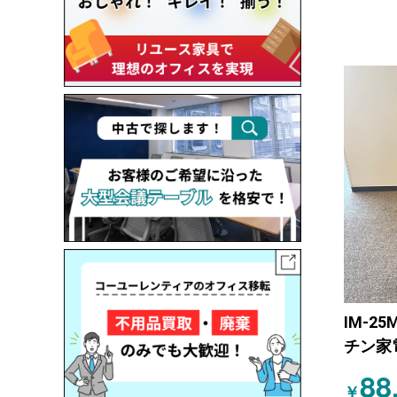
IM-2
チン家
機
88
￥