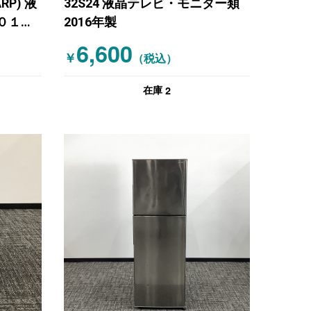
RP) 液
32S24 液晶テレビ・モニター類
０１７
2016年製
6,600
￥
（税込）
2
在庫