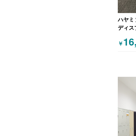
ハヤミ
ディス
対応 
16
￥