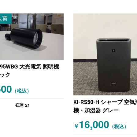
入荷
5395WBG 大光電気 照明機
ラック
500
（税込）
KI-RS50-H シャープ 空
21
在庫
機・加湿器 グレー
16,000
￥
（税込）