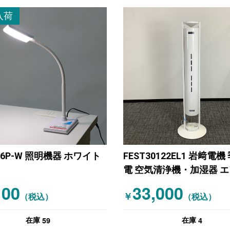
入荷
S16P-W 照明機器 ホワイト
FEST30122EL1 岩﨑電
電 空気清浄機・加湿器 
ア 30W タイプ ホワイト
100
33,000
￥
（税込）
（税込）
59
4
在庫
在庫