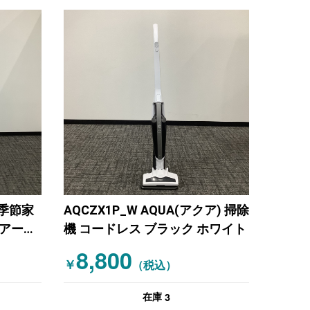
機 季節家
AQCZX1P_W AQUA(アクア) 掃除
エアーリ
機 コードレス ブラック ホワイト
8,800
￥
（税込）
3
在庫