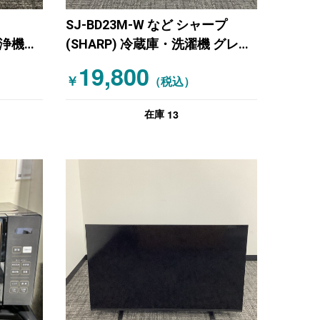
SJ-BD23M-W など シャープ
清浄機・
(SHARP) 冷蔵庫・洗濯機 グレー
シルバー
19,800
￥
（税込）
13
在庫