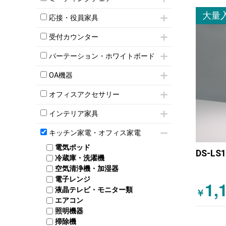
スタッキングテーブル
4人用ロッカー
整理ケース（ペーパーケース）
キャスター付きミーティングチェア
大量
ネスティングテーブル
5人用ロッカー
応接・役員家具
軽量ラック（スチールラック）
スタッキングミーティングチェア
幕板付テーブル
6人用ロッカー
メタルラック
応接セット
テーブル付きミーティングチェア
カウンターテーブル
受付カウンター
8人用ロッカー
収納家具その他
応接ソファ
ネスティングミーティングチェア
キャスター 付きテーブル
パーソナルロッカー
オープン書庫
ハイカウンター
応接チェア
折りたたみミーティングチェア
パーテーション・ホワイトボード
T字脚テーブル
多人数ロッカー
両開書庫
ローカウンター
応接テーブル
丸椅子
大型会議テーブル
シリンダー錠ロッカー
パーテーション
引き違い書庫
ラウンジカウンター
応接・役員家具その他
OA機器
ハイチェア
会議テーブルW1200～
ダイヤル錠ロッカー
自立タイプパーテーション
ラテラル書庫
受付カウンターその他
シェルチェア
会議テーブルW1500～
iPad
ボタン錠ロッカー
パーテーションその他
オフィスアクセサリー
ミーティングチェアその他
会議テーブルW1800～
電話機（ビジネスフォン）
ダイヤル錠ロッカー
脚付ホワイトボード
チェア用台車
折りたたみ会議テーブル
シュレッダー
シューズロッカー・下駄箱
壁掛けホワイトボード
インテリア家具
演台・講演台・演説台
平行スタックテーブル
プロジェクター
ワードローブ・クローゼット
スケジュールボード・行動予定表
モールドチェア
防音パネル
ハイテーブル
スクリーン
キッチン家電・オフィス家電
ロッカーその他
ホワイトボードその他
ダイニングチェア
個室ブース
会議テーブルその他
液晶モニター・ディスプレイ
電気ポッド
ダイニングテーブル
耐火金庫
DS-L
プリンター・コピー機
冷蔵庫・洗濯機
カウンターテーブル
コートハンガー・ポールハンガー
その他OA機器
空気清浄機・加湿器
センターテーブル・サイドテーブル
傘立て
電子レンジ
カフェテーブル
1,
食器棚・キッチンキャビネット
液晶テレビ・モニター類
￥
ベンチ・スツール
カタログスタンド
エアコン
ソファ
オフィスアクセサリーその他
照明機器
シェルフ
掃除機
ダストボックス（ゴミ箱）