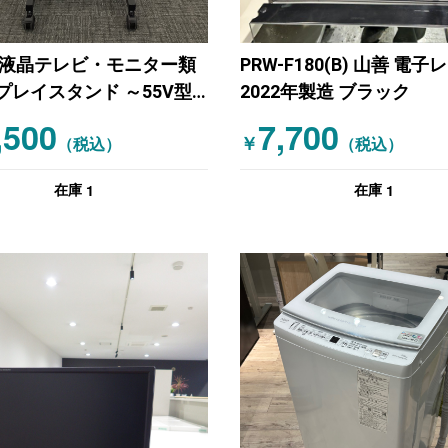
 液晶テレビ・モニター類
PRW-F180(B) 山善 電子
プレイスタンド ～55V型
2022年製造 ブラック
ブラック
,500
7,700
￥
（税込）
（税込）
1
1
在庫
在庫