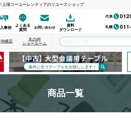
ド上場コーユーレンティアのリユースショップ
012
代表
011
よくある
資料
札幌
納入事例
お問い合わせ
質問
ダウンロード
丸の内
沖縄店
ショールーム
商品一覧