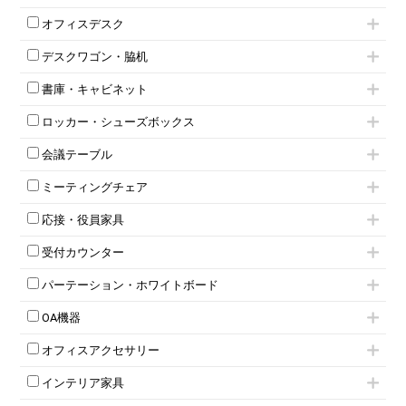
肘付きチェア
オフィスデスク
肘無しチェア
片袖机
役員チェア
デスクワゴン・脇机
フリーアドレスデスク（ベンチデスク）
高級チェア（多機能チェア）
インワゴン2段
昇降デスク
オフィスチェアその他
書庫・キャビネット
インワゴン3段
オフィスデスクその他
ハイキャビネット
脇机
両袖机
ロッカー・シューズボックス
ローキャビネット
ワゴンその他
平机・平デスク
1人用ロッカー
両開きキャビネット
会議テーブル
2人用ロッカー
スチールキャビネット
ミーティングテーブル
3人用ロッカー
上下連結キャビネット
ミーティングチェア
スタッキングテーブル
4人用ロッカー
整理ケース（ペーパーケース）
キャスター付きミーティングチェア
ネスティングテーブル
5人用ロッカー
軽量ラック（スチールラック）
応接・役員家具
スタッキングミーティングチェア
幕板付テーブル
6人用ロッカー
メタルラック
応接セット
テーブル付きミーティングチェア
カウンターテーブル
8人用ロッカー
収納家具その他
受付カウンター
応接ソファ
ネスティングミーティングチェア
キャスター 付きテーブル
パーソナルロッカー
オープン書庫
ハイカウンター
応接チェア
折りたたみミーティングチェア
T字脚テーブル
多人数ロッカー
パーテーション・ホワイトボード
両開書庫
ローカウンター
応接テーブル
丸椅子
大型会議テーブル
シリンダー錠ロッカー
引き違い書庫
パーテーション
ラウンジカウンター
応接・役員家具その他
ハイチェア
会議テーブルW1200～
OA機器
ダイヤル錠ロッカー
ラテラル書庫
自立タイプパーテーション
受付カウンターその他
シェルチェア
会議テーブルW1500～
ボタン錠ロッカー
iPad
パーテーションその他
ミーティングチェアその他
オフィスアクセサリー
会議テーブルW1800～
ダイヤル錠ロッカー
電話機（ビジネスフォン）
脚付ホワイトボード
折りたたみ会議テーブル
シューズロッカー・下駄箱
チェア用台車
シュレッダー
壁掛けホワイトボード
インテリア家具
平行スタックテーブル
ワードローブ・クローゼット
演台・講演台・演説台
プロジェクター
スケジュールボード・行動予定表
ハイテーブル
ロッカーその他