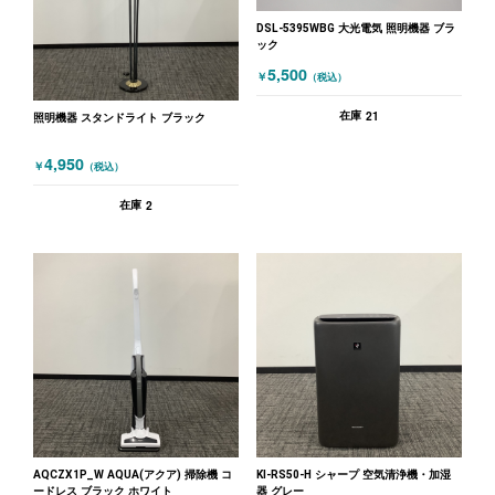
DSL-5395WBG 大光電気 照明機器 ブラ
ック
5,500
￥
（税込）
21
在庫
照明機器 スタンドライト ブラック
4,950
￥
（税込）
2
在庫
AQCZX1P_W AQUA(アクア) 掃除機 コ
KI-RS50-H シャープ 空気清浄機・加湿
ードレス ブラック ホワイト
器 グレー