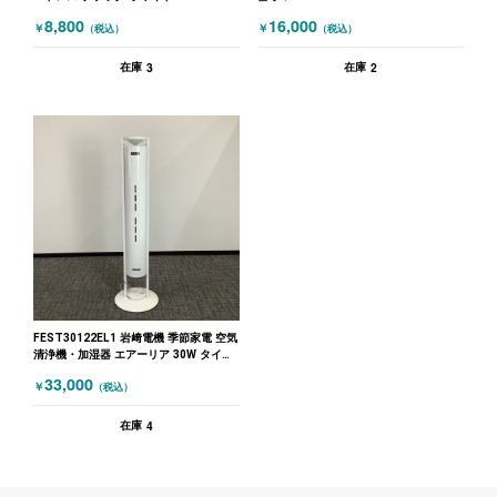
8,800
16,000
￥
￥
（税込）
（税込）
3
2
在庫
在庫
FEST30122EL1 岩﨑電機 季節家電 空気
清浄機・加湿器 エアーリア 30W タイプ
ホワイト
33,000
￥
（税込）
4
在庫