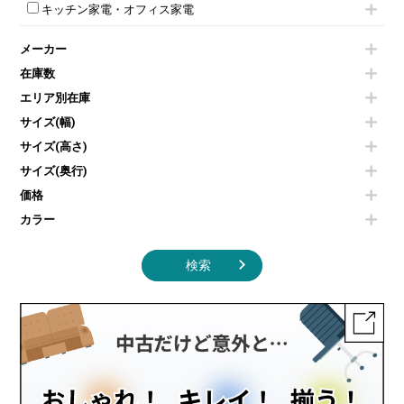
モールドチェア
防音パネル
スクリーン
ホワイトボードその他
キッチン家電・オフィス家電
会議テーブルその他
ダイニングチェア
個室ブース
液晶モニター・ディスプレイ
電気ポッド
ダイニングテーブル
耐火金庫
プリンター・コピー機
メーカー
冷蔵庫・洗濯機
カウンターテーブル
コートハンガー・ポールハンガー
その他OA機器
空気清浄機・加湿器
センターテーブル・サイドテーブル
傘立て
在庫数
電子レンジ
カフェテーブル
食器棚・キッチンキャビネット
エリア別在庫
液晶テレビ・モニター類
ベンチ・スツール
カタログスタンド
エアコン
ソファ
サイズ(幅)
オフィスアクセサリーその他
照明機器
シェルフ
サイズ(高さ)
掃除機
ダストボックス（ゴミ箱）
サイズ(奥行)
季節家電
インテリア家具その他
その他キッチン家電・オフィス家電
価格
カラー
検索