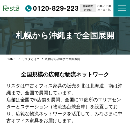
0120-829-223
営業時間
9:00～18:00
定休日
土・日・祝
札幌から沖縄まで全国展開
HOME
リスタとは？
札幌から沖縄まで全国展開
全国規模の広範な
物流ネットワーク
リスタは中古オフィス家具の販売を北は北海道、南は沖
縄まで、全国で展開しています。
店舗は全国で6店舗を展開、全国に11箇所のエリアセン
ターとステーション（物流拠点兼倉庫）を設置してお
り、広範な物流ネットワークを活用して、みなさまに中
古オフィス家具をお届けします。