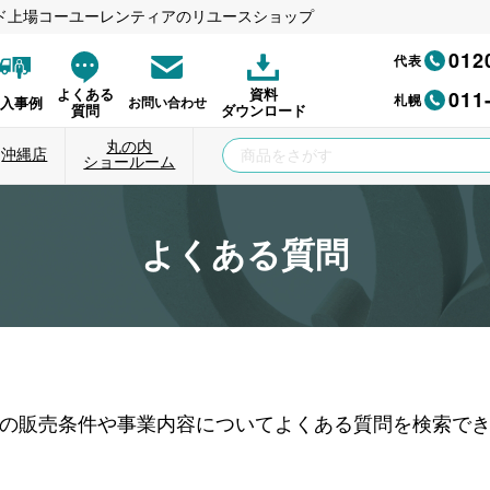
ド上場コーユーレンティアのリユースショップ
012
代表
011
よくある
資料
札幌
納入事例
お問い合わせ
質問
ダウンロード
丸の内
沖縄店
ショールーム
よくある質問
の販売条件や事業内容についてよくある質問を検索で