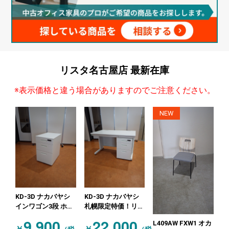
リスタ名古屋店
最新在庫
※表示価格と違う場合がありますのでご注意ください。
NEW
KD-3D ナカバヤシ
KD-3D ナカバヤシ
インワゴン3段 ホワ
札幌限定特価！リー
イト
ド平机・インワゴン
9,900
22,000
L409AW FXW1 オカ
セット（限定5セッ