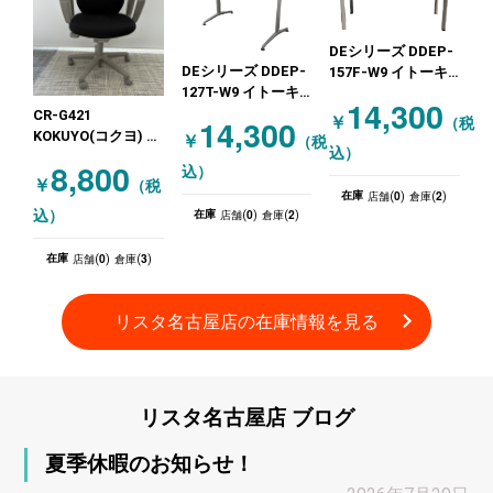
DEシリーズ DDEP-
DEシリーズ DDEP-
157F-W9 イトーキ
127T-W9 イトーキ
(ITOKI) ミーティン
14,300
(ITOKI) ミーティン
グテーブル ミーテ
CR-G421
￥
14,300
（税
グテーブル ミーテ
ィングテーブル
KOKUYO(コクヨ) オ
￥
（税
込）
ィングテーブル
1575T字 ホワイト
フィスチェア 肘付
8,800
込）
1275 T字脚 グレー
きチェア OAチェア
￥
（税
0
2
ホワイト
在庫
店舗(
)
倉庫(
)
肘付 ブラックセデ
0
2
込）
在庫
店舗(
)
倉庫(
)
ィスタ グレー ブラ
ック
0
3
在庫
店舗(
)
倉庫(
)
リスタ名古屋店の
在庫情報
を
見る
リスタ名古屋店
ブログ
夏季休暇のお知らせ！