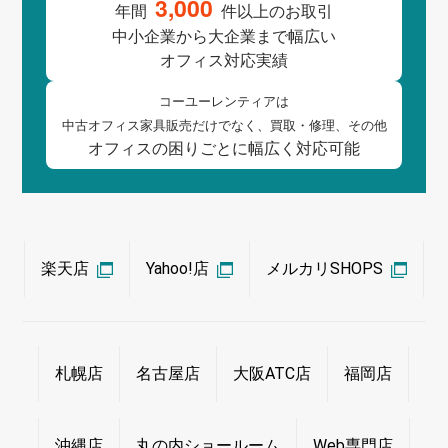
3,000
年間
件以上の
お取引
中小企業
から
大企業
まで
幅広い
オフィス対応実績
コーユーレンティアは
中古オフィス
家具販売
だけでなく、
買取
・
修理
、
その他
オフィスの
困りごとに
幅広く
対応可能
楽天店
Yahoo!店
メルカリSHOPS
札幌店
名古屋店
大阪ATC店
福岡店
沖縄店
丸の内ショールーム
Web専門店