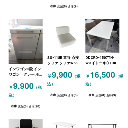
0
9
在庫
店舗(
)
倉庫(
)
SS-118B 東谷 応接
DDCRD-1507TN-
ソファ ソファW650
W9 イトーキ(ITOKI)
グレー ニューグレ
ミーティングテーブ
インワゴン3段 イン
9,900
16,500
ー
ル ミーティングテ
ワゴン グレー ホ
￥
￥
（税
（税
ーブル1575四本脚
ワイト
9,900
込）
込）
ホワイト
￥
（税
0
3
0
3
込）
在庫
在庫
店舗(
)
倉庫(
)
店舗(
)
倉庫(
)
0
20
在庫
店舗(
)
倉庫(
)