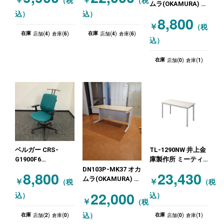
￥
￥
（税
（税
ムラ(OKAMURA) イ
ト！） ホワイト
ンテリア家具その他
込）
込）
8,800
ダイニングチェア
￥
（税
オカムラ
4
6
4
6
在庫
在庫
店舗(
)
倉庫(
)
店舗(
)
倉庫(
)
込）
(OKAMURA) ミーテ
ィングチェア グレ
0
1
在庫
店舗(
)
倉庫(
)
ー 木目（ナチュラ
ル）
ベルガー CRS-
TL-1290NW 井上金
G1900F6
庫製作所 ミーティ
KOKUYO(コクヨ) 肘
ングテーブル オフ
DN103P-MK37 オカ
8,800
23,430
付きチェア 肘有ハ
ホワイト
ムラ(OKAMURA) オ
￥
￥
（税
（税
ンガー付 グリーン
フィスデスク
22,000
込）
込）
￥
（税
2
0
0
1
込）
在庫
在庫
店舗(
)
倉庫(
)
店舗(
)
倉庫(
)