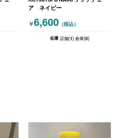
ア ネイビー
6,600
￥
（税込）
1
0
在庫
店舗(
)
倉庫(
)