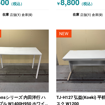
600
8,800
￥
（税込）
（税込）
1
0
1
0
在庫
在庫
店舗(
)
倉庫(
)
店舗(
)
倉庫(
)
NEW
onsシリーズ 内田洋行 ハ
TJ-H127 弘益(Koeki) 
ル W1400H950 ホワイ
スク W1200