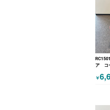
RC150
ア コ
6,
￥