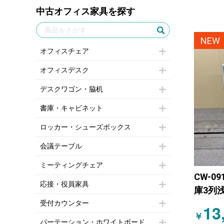
中古オフィス家具を探す
NEW
オフィスチェア
肘付きチェア
オフィスデスク
肘無しチェア
片袖机
役員チェア
デスクワゴン・脇机
フリーアドレスデスク（ベンチデス
高級チェア（多機能チェア）
インワゴン2段
ク）
オフィスチェアその他
書庫・キャビネット
インワゴン3段
昇降デスク
ハイキャビネット
脇机
オフィスデスクその他
ロッカー・シューズボックス
ローキャビネット
ワゴンその他
両袖机
1人用ロッカー
両開きキャビネット
会議テーブル
平机・平デスク
2人用ロッカー
スチールキャビネット
ミーティングテーブル
3人用ロッカー
上下連結キャビネット
ミーティングチェア
スタッキングテーブル
4人用ロッカー
整理ケース（ペーパーケース）
CW-09
キャスター付きミーティングチェア
ネスティングテーブル
5人用ロッカー
応接・役員家具
軽量ラック（スチールラック）
庫3列浅
スタッキングミーティングチェア
幕板付テーブル
6人用ロッカー
メタルラック
応接セット
テーブル付きミーティングチェア
カウンターテーブル
受付カウンター
8人用ロッカー
13
収納家具その他
応接ソファ
ネスティングミーティングチェア
キャスター 付きテーブル
パーソナルロッカー
￥
オープン書庫
ハイカウンター
応接チェア
折りたたみミーティングチェア
パーテーション・ホワイトボード
T字脚テーブル