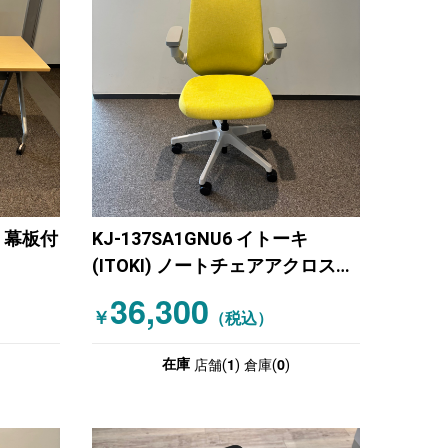
 幕板付
KJ-137SA1GNU6 イトーキ
(ITOKI) ノートチェアアクロスバ
ック可動肘ハイバック
36,300
￥
（税込）
1
0
在庫
店舗(
)
倉庫(
)