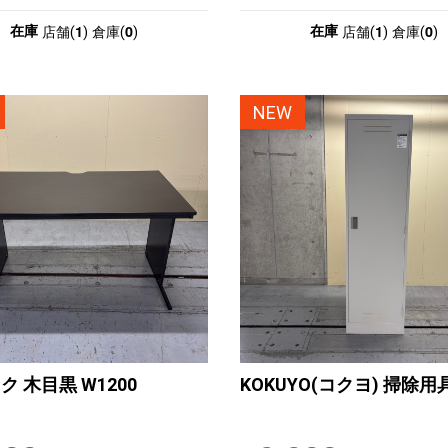
1
0
1
0
在庫
在庫
店舗(
)
倉庫(
)
店舗(
)
倉庫(
)
NEW
ク 木目黒 W1200
KOKUYO(コクヨ) 掃除