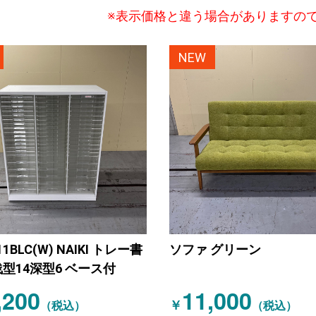
※表示価格と違う場合がありますの
NEW
11BLC(W) NAIKI トレー書
ソファ グリーン
型14深型6 ベース付
,200
11,000
￥
（税込）
（税込）