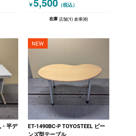
5,500
￥
（税込）
1
0
在庫
店舗(
)
倉庫(
)
NEW
平机・平デ
ET-1490BC-P TOYOSTEEL ビー
ンズ型テーブル