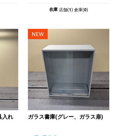
1
0
在庫
店舗(
)
倉庫(
)
NEW
用具入れ
ガラス書庫(グレー、ガラス扉)