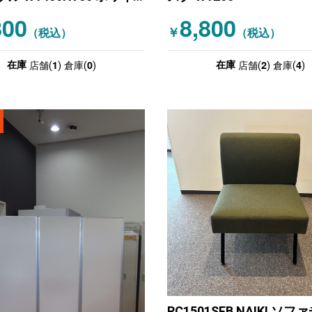
800
8,800
￥
（税込）
（税込）
1
0
2
4
在庫
在庫
店舗(
)
倉庫(
)
店舗(
)
倉庫(
)
RC1501SFB NAIKI ソフ