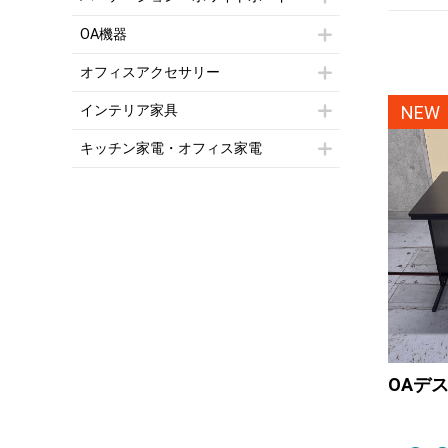
多人数ロッカー
両開書庫
ローカウンター
応接テーブル
丸椅子
大型会議テーブル
シリンダー錠ロッカー
パーテーション
引き違い書庫
ラウンジカウンター
応接・役員家具その他
OA機器
ハイチェア
会議テーブルW1200～
ダイヤル錠ロッカー
自立タイプパーテーション
ラテラル書庫
受付カウンターその他
シェルチェア
会議テーブルW1500～
iPad
ボタン錠ロッカー
パーテーションその他
オフィスアクセサリー
ミーティングチェアその他
会議テーブルW1800～
電話機（ビジネスフォン）
ダイヤル錠ロッカー
脚付ホワイトボード
チェア用台車
折りたたみ会議テーブル
シュレッダー
シューズロッカー・下駄箱
壁掛けホワイトボード
NEW
インテリア家具
演台・講演台・演説台
平行スタックテーブル
プロジェクター
ワードローブ・クローゼット
スケジュールボード・行動予定表
モールドチェア
防音パネル
ハイテーブル
スクリーン
キッチン家電・オフィス家電
ロッカーその他
ホワイトボードその他
ダイニングチェア
個室ブース
会議テーブルその他
液晶モニター・ディスプレイ
電気ポッド
ダイニングテーブル
耐火金庫
プリンター・コピー機
冷蔵庫・洗濯機
カウンターテーブル
コートハンガー・ポールハンガー
その他OA機器
空気清浄機・加湿器
センターテーブル・サイドテーブル
傘立て
電子レンジ
カフェテーブル
食器棚・キッチンキャビネット
液晶テレビ・モニター類
ベンチ・スツール
カタログスタンド
エアコン
ソファ
オフィスアクセサリーその他
照明機器
シェルフ
掃除機
ダストボックス（ゴミ箱）
季節家電
インテリア家具その他
その他キッチン家電・オフィス家電
OAデス