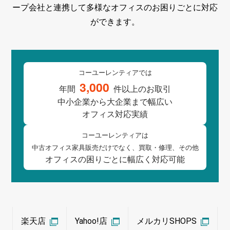
ープ会社と連携して多様なオフィスのお困りごとに対応
ができます。
コーユーレンティアでは
3,000
年間
件以上の
お取引
中小企業
から
大企業
まで
幅広い
オフィス対応実績
コーユーレンティアは
中古オフィス
家具販売
だけでなく、
買取
・
修理
、
その他
オフィスの
困りごとに
幅広く
対応可能
楽天店
Yahoo!店
メルカリSHOPS