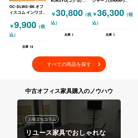
KOKUYO(コクヨ) ソ
シャープ(SHARP)
ファ 2人掛け ラウン
液晶テレビ・モニタ
OC-DLWG-BK オフ
30,800
36,300
ジソファ メッティ
ー類 ブラック
ィスコム インワゴ
￥
￥
（税
（税
（METTI） グレー
ン3段 札幌店特価！
9,900
込）
込）
ネイビー
￥
（税
1
1
込）
在庫
在庫
19
在庫
すべての商品を探す
中古オフィス
家具購入
の
ノウハウ
お役立ちコラム
リユース家具でおしゃれな