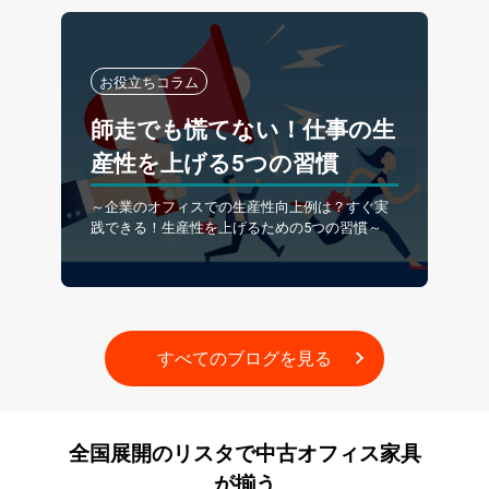
お役立ちコラム
師走でも慌てない！仕事の生
産性を上げる5つの習慣
～企業のオフィスでの生産性向上例は？すぐ実
践できる！生産性を上げるための5つの習慣～
すべてのブログを見る
全国展開の
リスタ
で
中古オフィス
家具
が
揃う