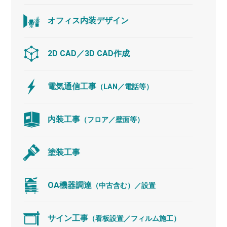
オフィス
内装デザイン
2D CAD／
3D CAD作成
電気通信工事
（LAN／電話等）
内装工事
（フロア／壁面等）
塗装工事
OA機器調達
（中古含む）
／設置
サイン工事
（看板設置／
フィルム施工）