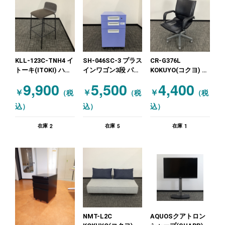
KLL-123C-TNH4 イ
SH-046SC-3 プラス
CR-G376L
トーキ(ITOKI) ハイ
インワゴン3段 パー
KOKUYO(コクヨ) オ
チェア ノットワー
プル
フィスチェア 役員
9,900
5,500
4,400
クシリーズ 木目
チェア ブラック
￥
￥
￥
（税
（税
（税
（ダークブラウン）
込）
込）
込）
2
5
1
在庫
在庫
在庫
NMT-L2C
AQUOSクアトロン