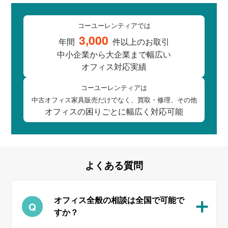
コーユーレンティアでは
3,000
年間
件以上の
お取引
中小企業
から
大企業
まで
幅広い
オフィス対応実績
コーユーレンティアは
中古オフィス
家具販売
だけでなく、
買取
・
修理
、
その他
オフィスの
困りごとに
幅広く
対応可能
よくある
質問
オフィス全般の相談は全国で可能で
すか？