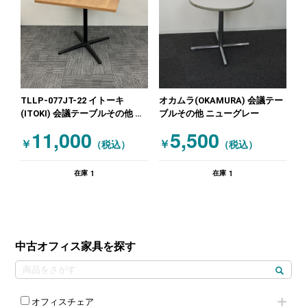
TLLP-077JT-22 イトーキ
オカムラ(OKAMURA) 会議テー
(ITOKI) 会議テーブルその他 木
ブルその他 ニューグレー
目（ナチュラル）
11,000
5,500
￥
￥
（税込）
（税込）
1
1
在庫
在庫
中古オフィス家具を探す
オフィスチェア