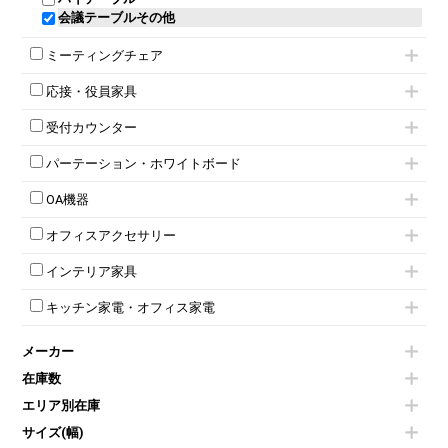
ロッカーその他
会議テーブルその他
ミーティングチェア
キャスター付きミーティングチェア
応接・役員家具
スタッキングミーティングチェア
応接セット
テーブル付きミーティングチェア
受付カウンター
応接ソファ
ネスティングミーティングチェア
ハイカウンター
応接チェア
折りたたみミーティングチェア
パーテーション・ホワイトボード
ローカウンター
応接テーブル
丸椅子
パーテーション
ラウンジカウンター
応接・役員家具その他
ハイチェア
OA機器
自立タイプパーテーション
受付カウンターその他
シェルチェア
iPad
パーテーションその他
ミーティングチェアその他
オフィスアクセサリー
電話機（ビジネスフォン）
脚付ホワイトボード
チェア用台車
シュレッダー
壁掛けホワイトボード
インテリア家具
演台・講演台・演説台
プロジェクター
スケジュールボード・行動予定表
モールドチェア
防音パネル
スクリーン
ホワイトボードその他
キッチン家電・オフィス家電
ダイニングチェア
個室ブース
液晶モニター・ディスプレイ
電気ポッド
ダイニングテーブル
耐火金庫
プリンター・コピー機
メーカー
冷蔵庫・洗濯機
カウンターテーブル
コートハンガー・ポールハンガー
その他OA機器
空気清浄機・加湿器
センターテーブル・サイドテーブル
傘立て
在庫数
電子レンジ
カフェテーブル
食器棚・キッチンキャビネット
エリア別在庫
液晶テレビ・モニター類
ベンチ・スツール
カタログスタンド
エアコン
ソファ
サイズ(幅)
オフィスアクセサリーその他