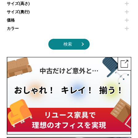
照明機器
シェルフ
サイズ(高さ)
掃除機
ダストボックス（ゴミ箱）
サイズ(奥行)
季節家電
インテリア家具その他
その他キッチン家電・オフィス家電
価格
カラー
検索