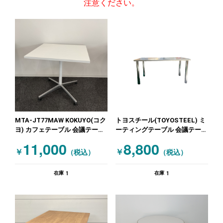
注意ください。
MTA-JT77MAW KOKUYO(コク
トヨスチール(TOYOSTEEL) ミ
ヨ) カフェテーブル 会議テーブ
ーティングテーブル 会議テーブ
ルその他 ホワイト
ルその他 コフタステーブル★処
11,000
8,800
分特価!! ベージュ
￥
￥
（税込）
（税込）
1
1
在庫
在庫