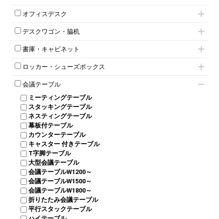
肘付きチェア
オフィスデスク
肘無しチェア
片袖机
役員チェア
デスクワゴン・脇机
フリーアドレスデスク（ベンチデスク）
高級チェア（多機能チェア）
インワゴン2段
昇降デスク
オフィスチェアその他
書庫・キャビネット
インワゴン3段
オフィスデスクその他
ハイキャビネット
脇机
両袖机
ロッカー・シューズボックス
ローキャビネット
ワゴンその他
平机・平デスク
1人用ロッカー
両開きキャビネット
会議テーブル
2人用ロッカー
スチールキャビネット
ミーティングテーブル
3人用ロッカー
上下連結キャビネット
スタッキングテーブル
4人用ロッカー
整理ケース（ペーパーケース）
ネスティングテーブル
5人用ロッカー
軽量ラック（スチールラック）
幕板付テーブル
6人用ロッカー
メタルラック
カウンターテーブル
8人用ロッカー
収納家具その他
キャスター 付きテーブル
パーソナルロッカー
オープン書庫
T字脚テーブル
多人数ロッカー
両開書庫
大型会議テーブル
シリンダー錠ロッカー
引き違い書庫
会議テーブルW1200～
ダイヤル錠ロッカー
ラテラル書庫
会議テーブルW1500～
ボタン錠ロッカー
会議テーブルW1800～
ダイヤル錠ロッカー
折りたたみ会議テーブル
シューズロッカー・下駄箱
平行スタックテーブル
ワードローブ・クローゼット
ハイテーブル