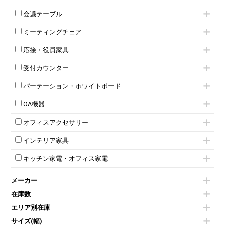
ローキャビネット
1人用ロッカー
両開きキャビネット
会議テーブル
2人用ロッカー
スチールキャビネット
ミーティングテーブル
3人用ロッカー
上下連結キャビネット
ミーティングチェア
スタッキングテーブル
4人用ロッカー
整理ケース（ペーパーケース）
キャスター付きミーティングチェア
ネスティングテーブル
5人用ロッカー
軽量ラック（スチールラック）
応接・役員家具
スタッキングミーティングチェア
幕板付テーブル
6人用ロッカー
メタルラック
応接セット
テーブル付きミーティングチェア
カウンターテーブル
8人用ロッカー
収納家具その他
受付カウンター
応接ソファ
ネスティングミーティングチェア
キャスター 付きテーブル
パーソナルロッカー
オープン書庫
ハイカウンター
応接チェア
折りたたみミーティングチェア
T字脚テーブル
多人数ロッカー
パーテーション・ホワイトボード
両開書庫
ローカウンター
応接テーブル
丸椅子
大型会議テーブル
シリンダー錠ロッカー
引き違い書庫
パーテーション
ラウンジカウンター
応接・役員家具その他
ハイチェア
会議テーブルW1200～
OA機器
ダイヤル錠ロッカー
ラテラル書庫
自立タイプパーテーション
受付カウンターその他
シェルチェア
会議テーブルW1500～
ボタン錠ロッカー
iPad
パーテーションその他
ミーティングチェアその他
オフィスアクセサリー
会議テーブルW1800～
ダイヤル錠ロッカー
電話機（ビジネスフォン）
脚付ホワイトボード
折りたたみ会議テーブル
シューズロッカー・下駄箱
チェア用台車
シュレッダー
壁掛けホワイトボード
インテリア家具
平行スタックテーブル
ワードローブ・クローゼット
演台・講演台・演説台
プロジェクター
スケジュールボード・行動予定表
ハイテーブル
ロッカーその他
モールドチェア
防音パネル
スクリーン
ホワイトボードその他
キッチン家電・オフィス家電
会議テーブルその他
ダイニングチェア
個室ブース
液晶モニター・ディスプレイ
電気ポッド
ダイニングテーブル
耐火金庫
プリンター・コピー機
メーカー
冷蔵庫・洗濯機
カウンターテーブル
コートハンガー・ポールハンガー
その他OA機器
空気清浄機・加湿器
センターテーブル・サイドテーブル
傘立て
在庫数
電子レンジ
カフェテーブル
食器棚・キッチンキャビネット
エリア別在庫
液晶テレビ・モニター類
ベンチ・スツール
カタログスタンド
エアコン
ソファ
サイズ(幅)
オフィスアクセサリーその他