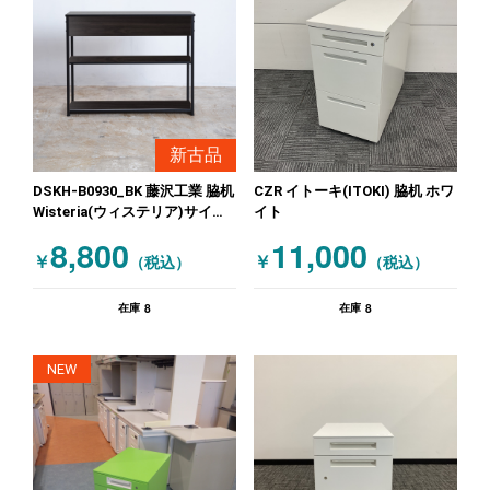
新古品
DSKH-B0930_BK 藤沢工業 脇机
CZR イトーキ(ITOKI) 脇机 ホワ
Wisteria(ウィステリア)サイド
イト
シェルフ ブラック
8,800
11,000
￥
￥
（税込）
（税込）
8
8
在庫
在庫
NEW