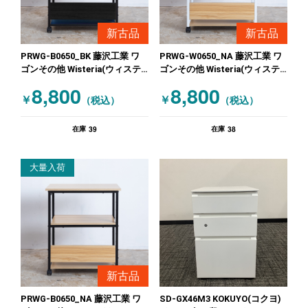
新古品
新古品
PRWG-B0650_BK 藤沢工業 ワ
PRWG-W0650_NA 藤沢工業 ワ
ゴンその他 Wisteria(ウィステ
ゴンその他 Wisteria(ウィステ
リア) 未使用品 ブラック
リア) 未使用 ホワイト 木目（ナ
8,800
8,800
チュラル）
￥
￥
（税込）
（税込）
39
38
在庫
在庫
大量入荷
新古品
PRWG-B0650_NA 藤沢工業 ワ
SD-GX46M3 KOKUYO(コクヨ)