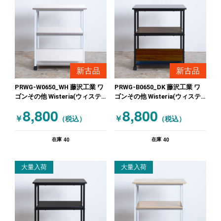
新古品
新古品
PRWG-W0650_WH 藤沢工業 ワ
PRWG-B0650_DK 藤沢工業 ワ
ゴンその他 Wisteria(ウィステ
ゴンその他 Wisteria(ウィステ
リア) 未使用 ホワイト
リア)サイドワゴン 未使用 ブラ
8,800
8,800
ック 木目（ブラウン）
￥
￥
（税込）
（税込）
40
40
在庫
在庫
大量入荷
大量入荷