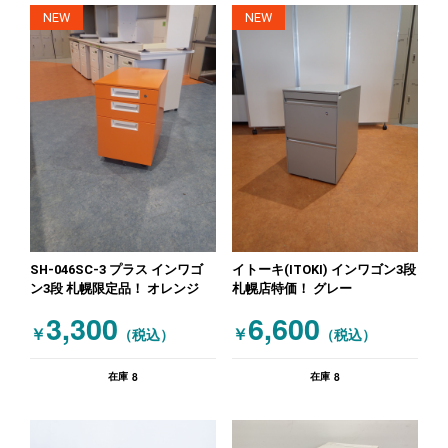
NEW
NEW
SH-046SC-3 プラス インワゴ
イトーキ(ITOKI) インワゴン3段
ン3段 札幌限定品！ オレンジ
札幌店特価！ グレー
3,300
6,600
￥
￥
（税込）
（税込）
8
8
在庫
在庫