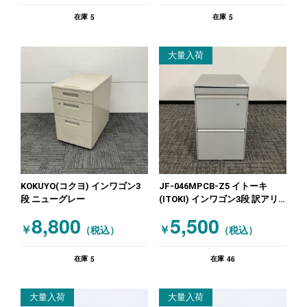
5
5
在庫
在庫
大量入荷
KOKUYO(コクヨ) インワゴン3
JF-046MPCB-Z5 イトーキ
段 ニューグレー
(ITOKI) インワゴン3段 訳アリ
キャスター不良 グレー
8,800
5,500
￥
￥
（税込）
（税込）
5
46
在庫
在庫
大量入荷
大量入荷