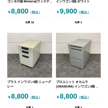
ゴンその他 Wisteria(ウィステ
インワゴン3段 ホワイト
リア) 未使用 ブラック 木目（ナ
8,800
9,900
チュラル）
￥
￥
（税込）
（税込）
38
3
在庫
在庫
プラス インワゴン3段 ニューグ
プロユニット オカムラ
レー
(OKAMURA) インワゴン3段 シ
ルバー
8,800
8,800
￥
￥
（税込）
（税込）
3
3
在庫
在庫