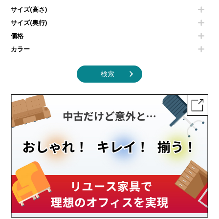
照明機器
シェルフ
サイズ(高さ)
掃除機
ダストボックス（ゴミ箱）
サイズ(奥行)
季節家電
インテリア家具その他
その他キッチン家電・オフィス家電
価格
カラー
検索