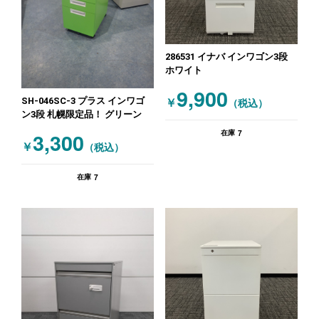
286531 イナバ インワゴン3段
ホワイト
9,900
SH-046SC-3 プラス インワゴ
￥
（税込）
ン3段 札幌限定品！ グリーン
7
3,300
在庫
￥
（税込）
7
在庫