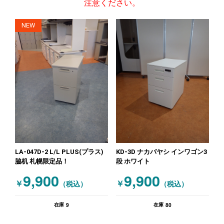
注意ください。
NEW
LA-047D-2 L/L PLUS(プラス)
KD-3D ナカバヤシ インワゴン3
脇机 札幌限定品！
段 ホワイト
9,900
9,900
￥
￥
（税込）
（税込）
9
80
在庫
在庫