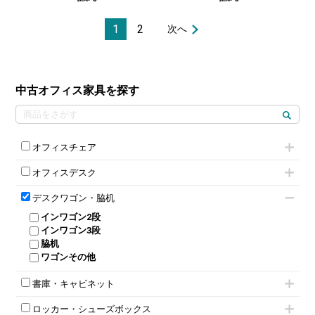
1
2
次へ
中古オフィス家具を探す
オフィスチェア
肘付きチェア
オフィスデスク
肘無しチェア
片袖机
役員チェア
デスクワゴン・脇机
フリーアドレスデスク（ベンチデスク）
高級チェア（多機能チェア）
インワゴン2段
昇降デスク
オフィスチェアその他
インワゴン3段
オフィスデスクその他
脇机
両袖机
ワゴンその他
平机・平デスク
書庫・キャビネット
ハイキャビネット
ロッカー・シューズボックス