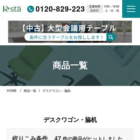
0120-829-223
営業時間
9:00～18:00
定休日
土・日・祝
商品一覧
HOME
商品一覧
デスクワゴン・脇机
デスクワゴン・
脇机
47
絞りこみ条件
件の商品がヒットしました