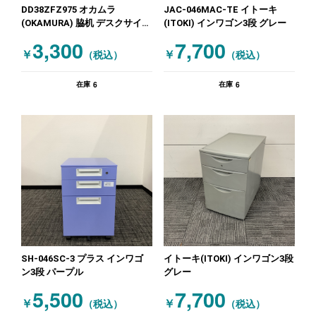
DD38ZFZ975 オカムラ
JAC-046MAC-TE イトーキ
(OKAMURA) 脇机 デスクサイド
(ITOKI) インワゴン3段 グレー
収納 ホワイト
3,300
7,700
￥
￥
（税込）
（税込）
6
6
在庫
在庫
SH-046SC-3 プラス インワゴ
イトーキ(ITOKI) インワゴン3段
ン3段 パープル
グレー
5,500
7,700
￥
￥
（税込）
（税込）