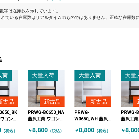
内の数字は在庫数を示しています。
示されている在庫数はリアルタイムのものではありません。正確な在庫数
品
入荷
大量入荷
大量入荷
大量
新古品
新古品
新古品
0650_BK
PRWG-B0650_NA
PRWG-
PRWG-B
 ワゴンそ
藤沢工業 ワゴンそ
W0650_WH 藤沢
藤沢工業
eria(ウ
の他 Wisteria(ウ
工業 ワゴンその他
の他 Wis
0
8,800
8,800
8,80
￥
￥
￥
（税込）
（税込）
（税込）
) 未使
ィステリア) 未使
Wisteria(ウィス
ィステリ
ラック
用 ブラック 木目
テリア) 未使用 ホ
ワゴン 