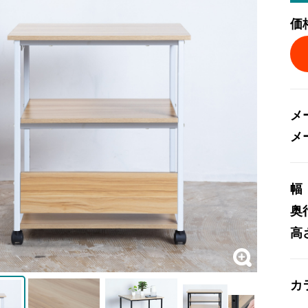
価
メ
メ
幅
奥
高
カ