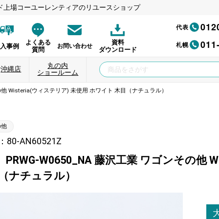
ド上場コーユーレンティアのリユースショップ
012
代表
011
よくある
資料
札幌
納入事例
お問い合わせ
質問
ダウンロード
丸の内
沖縄店
ショールーム
の他 Wisteria(ウィステリア) 未使用 ホワイト 木目（ナチュラル）
の他
0-AN60521Z
PRWG-W0650_NA 藤沢工業 ワゴンその他 W
目（ナチュラル）