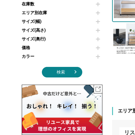
その他OA機器
空気清浄機・加湿器
在庫数
センターテーブル・サイドテーブル
傘立て
電子レンジ
カフェテーブル
食器棚・キッチンキャビネット
エリア別在庫
液晶テレビ・モニター類
ベンチ・スツール
カタログスタンド
サイズ(幅)
エアコン
ソファ
オフィスアクセサリーその他
照明機器
シェルフ
サイズ(高さ)
掃除機
ダストボックス（ゴミ箱）
サイズ(奥行)
季節家電
インテリア家具その他
その他キッチン家電・オフィス家電
価格
カラー
検索
エリア
リス