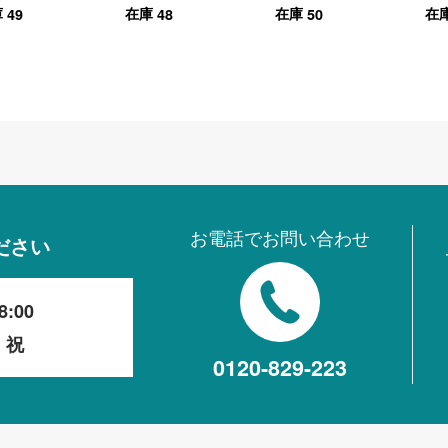
49
48
50
庫
在庫
在庫
在
（ナチュラル）
ワイト
ラック 
ウン）
お電話でお問い合わせ
ださい
8:00
・祝
0120-829-223