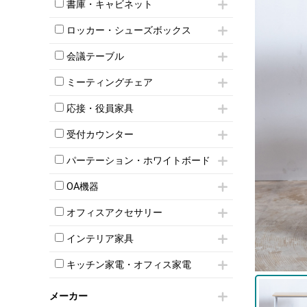
昇降デスク
オフィスチェアその他
書庫・キャビネット
インワゴン3段
オフィスデスクその他
ハイキャビネット
脇机
両袖机
ロッカー・シューズボックス
ローキャビネット
ワゴンその他
平机・平デスク
1人用ロッカー
両開きキャビネット
会議テーブル
2人用ロッカー
スチールキャビネット
ミーティングテーブル
3人用ロッカー
上下連結キャビネット
ミーティングチェア
スタッキングテーブル
4人用ロッカー
整理ケース（ペーパーケース）
キャスター付きミーティングチェア
ネスティングテーブル
5人用ロッカー
応接・役員家具
軽量ラック（スチールラック）
スタッキングミーティングチェア
幕板付テーブル
6人用ロッカー
メタルラック
応接セット
テーブル付きミーティングチェア
カウンターテーブル
受付カウンター
8人用ロッカー
収納家具その他
応接ソファ
ネスティングミーティングチェア
キャスター 付きテーブル
パーソナルロッカー
オープン書庫
ハイカウンター
応接チェア
折りたたみミーティングチェア
パーテーション・ホワイトボード
T字脚テーブル
多人数ロッカー
両開書庫
ローカウンター
応接テーブル
丸椅子
大型会議テーブル
シリンダー錠ロッカー
パーテーション
引き違い書庫
ラウンジカウンター
応接・役員家具その他
OA機器
ハイチェア
会議テーブルW1200～
ダイヤル錠ロッカー
自立タイプパーテーション
ラテラル書庫
受付カウンターその他
シェルチェア
会議テーブルW1500～
iPad
ボタン錠ロッカー
パーテーションその他
オフィスアクセサリー
ミーティングチェアその他
会議テーブルW1800～
電話機（ビジネスフォン）
ダイヤル錠ロッカー
脚付ホワイトボード
チェア用台車
折りたたみ会議テーブル
シュレッダー
シューズロッカー・下駄箱
壁掛けホワイトボード
インテリア家具
演台・講演台・演説台
平行スタックテーブル
プロジェクター
ワードローブ・クローゼット
スケジュールボード・行動予定表
モールドチェア
防音パネル
ハイテーブル
スクリーン
キッチン家電・オフィス家電
ロッカーその他
ホワイトボードその他
ダイニングチェア
個室ブース
会議テーブルその他
液晶モニター・ディスプレイ
電気ポッド
ダイニングテーブル
耐火金庫
プリンター・コピー機
メーカー
冷蔵庫・洗濯機
カウンターテーブル
コートハンガー・ポールハンガー