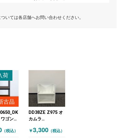
については各店舗へお問い合わせください。
入荷
新古品
0650_DK
DD38ZE Z975 オ
 ワゴンそ
カムラ
teria(ウ
(OKAMURA) ワゴ
0
3,300
￥
（税込）
（税込）
ア)サイド
ンその他 ホワイト
未使用 ブ