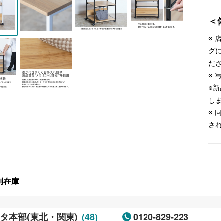
＜
※
グ
だ
※
※
し
※
さ
別在庫
(48)
0120-829-223
タ本部(東北・関東)