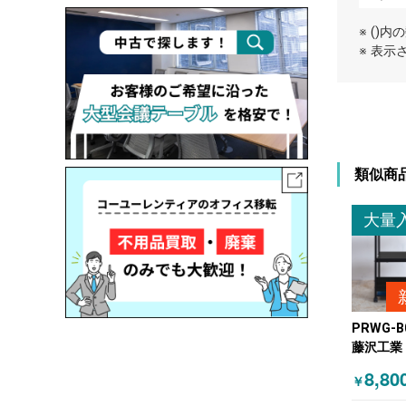
※ ()
※ 表
類似商
大量
PRWG-B
藤沢工業
の他 Wist
8,80
￥
ィステリア
用品 ブ