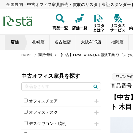
全国展開・中古オフィス家具販売・買取のリスタ｜東証スタンダー
リスタ
リスタの
商品一覧
店舗一覧
とは？
サービス
札幌店
名古屋店
大阪ATC店
福岡店
店舗
HOME
商品情報
【中古】PRWG-W0650_NA 藤沢工業 ワゴンそ
中古オフィス家具を探す
ワゴンそ
商品番号：8
【中古】
オフィスチェア
ト 木
肘付きチェア
オフィスデスク
肘無しチェア
片袖机
役員チェア
デスクワゴン・脇机
フリーアドレスデスク（ベンチデスク）
高級チェア（多機能チェア）
インワゴン2段