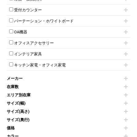
スタッキングミーティングチェア
幕板付テーブル
6人用ロッカー
メタルラック
応接セット
テーブル付きミーティングチェア
カウンターテーブル
8人用ロッカー
収納家具その他
受付カウンター
応接ソファ
ネスティングミーティングチェア
キャスター 付きテーブル
パーソナルロッカー
オープン書庫
ハイカウンター
応接チェア
折りたたみミーティングチェア
T字脚テーブル
多人数ロッカー
パーテーション・ホワイトボード
両開書庫
ローカウンター
応接テーブル
丸椅子
大型会議テーブル
シリンダー錠ロッカー
引き違い書庫
パーテーション
ラウンジカウンター
応接・役員家具その他
ハイチェア
会議テーブルW1200～
OA機器
ダイヤル錠ロッカー
ラテラル書庫
自立タイプパーテーション
受付カウンターその他
シェルチェア
会議テーブルW1500～
ボタン錠ロッカー
iPad
パーテーションその他
ミーティングチェアその他
オフィスアクセサリー
会議テーブルW1800～
ダイヤル錠ロッカー
電話機（ビジネスフォン）
脚付ホワイトボード
折りたたみ会議テーブル
シューズロッカー・下駄箱
チェア用台車
シュレッダー
壁掛けホワイトボード
インテリア家具
平行スタックテーブル
ワードローブ・クローゼット
演台・講演台・演説台
プロジェクター
スケジュールボード・行動予定表
ハイテーブル
ロッカーその他
モールドチェア
防音パネル
スクリーン
ホワイトボードその他
キッチン家電・オフィス家電
会議テーブルその他
ダイニングチェア
個室ブース
液晶モニター・ディスプレイ
電気ポッド
ダイニングテーブル
耐火金庫
プリンター・コピー機
メーカー
冷蔵庫・洗濯機
カウンターテーブル
コートハンガー・ポールハンガー
その他OA機器
空気清浄機・加湿器
センターテーブル・サイドテーブル
傘立て
在庫数
電子レンジ
カフェテーブル
食器棚・キッチンキャビネット
エリア別在庫
液晶テレビ・モニター類
ベンチ・スツール
カタログスタンド
エアコン
ソファ
サイズ(幅)
オフィスアクセサリーその他
照明機器
シェルフ
サイズ(高さ)
掃除機
ダストボックス（ゴミ箱）
サイズ(奥行)
季節家電
インテリア家具その他
その他キッチン家電・オフィス家電
価格
カラー