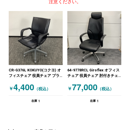
注意ください。
CR-G376L KOKUYO(コクヨ) オ
64-9778RCL Giroflex オフィス
フィスチェア 役員チェア ブラ
チェア 役員チェア 肘付きチェ
ック
ア 高級チェア（多機能チェア）
4,400
77,000
ブラック
￥
￥
（税込）
（税込）
1
1
在庫
在庫