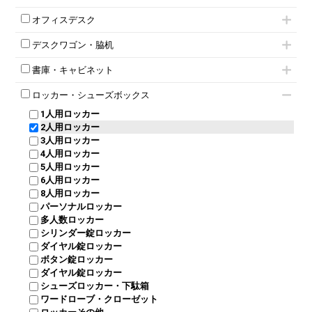
肘付きチェア
オフィスデスク
肘無しチェア
片袖机
役員チェア
デスクワゴン・脇机
フリーアドレスデスク（ベンチデスク）
高級チェア（多機能チェア）
インワゴン2段
昇降デスク
オフィスチェアその他
書庫・キャビネット
インワゴン3段
オフィスデスクその他
ハイキャビネット
脇机
両袖机
ロッカー・シューズボックス
ローキャビネット
ワゴンその他
平机・平デスク
1人用ロッカー
両開きキャビネット
2人用ロッカー
スチールキャビネット
3人用ロッカー
上下連結キャビネット
4人用ロッカー
整理ケース（ペーパーケース）
5人用ロッカー
軽量ラック（スチールラック）
6人用ロッカー
メタルラック
8人用ロッカー
収納家具その他
パーソナルロッカー
オープン書庫
多人数ロッカー
両開書庫
シリンダー錠ロッカー
引き違い書庫
ダイヤル錠ロッカー
ラテラル書庫
ボタン錠ロッカー
ダイヤル錠ロッカー
シューズロッカー・下駄箱
ワードローブ・クローゼット