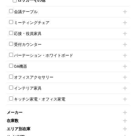
ロッカーその他
会議テーブル
ミーティングテーブル
ミーティングチェア
スタッキングテーブル
キャスター付きミーティングチェア
ネスティングテーブル
応接・役員家具
スタッキングミーティングチェア
幕板付テーブル
応接セット
テーブル付きミーティングチェア
カウンターテーブル
受付カウンター
応接ソファ
ネスティングミーティングチェア
キャスター 付きテーブル
ハイカウンター
応接チェア
折りたたみミーティングチェア
T字脚テーブル
パーテーション・ホワイトボード
ローカウンター
応接テーブル
丸椅子
大型会議テーブル
パーテーション
ラウンジカウンター
応接・役員家具その他
ハイチェア
会議テーブルW1200～
OA機器
自立タイプパーテーション
受付カウンターその他
シェルチェア
会議テーブルW1500～
iPad
パーテーションその他
ミーティングチェアその他
オフィスアクセサリー
会議テーブルW1800～
電話機（ビジネスフォン）
脚付ホワイトボード
折りたたみ会議テーブル
チェア用台車
シュレッダー
壁掛けホワイトボード
インテリア家具
平行スタックテーブル
演台・講演台・演説台
プロジェクター
スケジュールボード・行動予定表
ハイテーブル
モールドチェア
防音パネル
スクリーン
ホワイトボードその他
キッチン家電・オフィス家電
会議テーブルその他
ダイニングチェア
個室ブース
液晶モニター・ディスプレイ
電気ポッド
ダイニングテーブル
耐火金庫
プリンター・コピー機
メーカー
冷蔵庫・洗濯機
カウンターテーブル
コートハンガー・ポールハンガー
その他OA機器
空気清浄機・加湿器
センターテーブル・サイドテーブル
傘立て
在庫数
電子レンジ
カフェテーブル
食器棚・キッチンキャビネット
エリア別在庫
液晶テレビ・モニター類
ベンチ・スツール
カタログスタンド