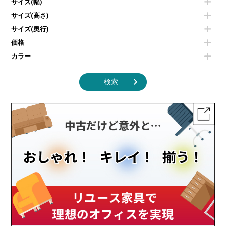
エアコン
ソファ
サイズ(幅)
オフィスアクセサリーその他
照明機器
シェルフ
サイズ(高さ)
掃除機
ダストボックス（ゴミ箱）
サイズ(奥行)
季節家電
インテリア家具その他
その他キッチン家電・オフィス家電
価格
カラー
検索