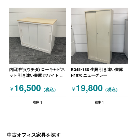
内田洋行(ウチダ) ローキャビネ
RG45-18S 生興 引き違い書庫
ット 引き違い書庫 ホワイト 木
H1870 ニューグレー
目（ナチュラル）
16,500
19,800
￥
￥
（税込）
（税込）
1
1
在庫
在庫
中古オフィス家具を探す