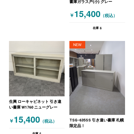
書庫ガラス戸(小) グレー
15,400
￥
（税込）
6
在庫
NEW
生興 ローキャビネット 引き違
い書庫 W1760 ニューグレー
15,400
TSG-635SS 引き違い書庫 札幌
￥
（税込）
限定品！
5
在庫