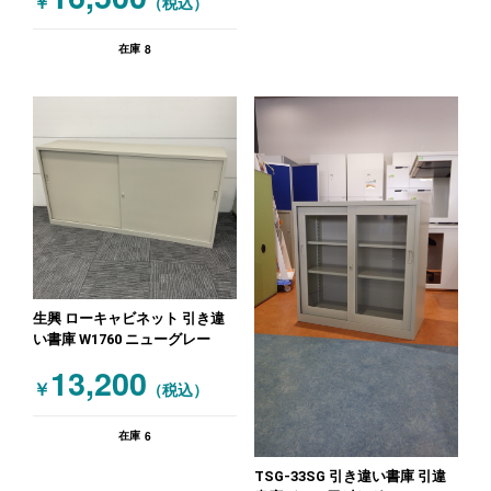
￥
（税込）
8
在庫
生興 ローキャビネット 引き違
い書庫 W1760 ニューグレー
13,200
￥
（税込）
6
在庫
TSG-33SG 引き違い書庫 引違