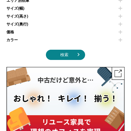
エリア別在庫
液晶テレビ・モニター類
ベンチ・スツール
カタログスタンド
エアコン
ソファ
サイズ(幅)
オフィスアクセサリーその他
照明機器
シェルフ
サイズ(高さ)
掃除機
ダストボックス（ゴミ箱）
サイズ(奥行)
季節家電
インテリア家具その他
その他キッチン家電・オフィス家電
価格
カラー
検索