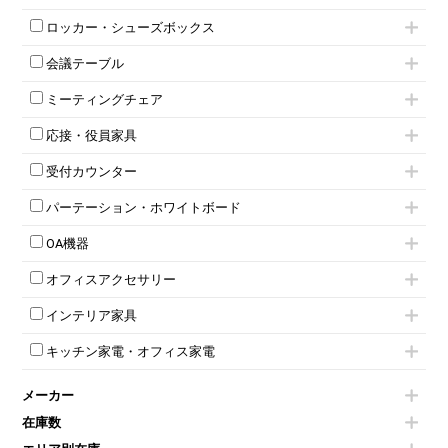
ロッカー・シューズボックス
1人用ロッカー
会議テーブル
2人用ロッカー
ミーティングテーブル
3人用ロッカー
ミーティングチェア
スタッキングテーブル
4人用ロッカー
キャスター付きミーティングチェア
ネスティングテーブル
5人用ロッカー
応接・役員家具
スタッキングミーティングチェア
幕板付テーブル
6人用ロッカー
応接セット
テーブル付きミーティングチェア
カウンターテーブル
8人用ロッカー
受付カウンター
応接ソファ
ネスティングミーティングチェア
キャスター 付きテーブル
パーソナルロッカー
ハイカウンター
応接チェア
折りたたみミーティングチェア
T字脚テーブル
多人数ロッカー
パーテーション・ホワイトボード
ローカウンター
応接テーブル
丸椅子
大型会議テーブル
シリンダー錠ロッカー
パーテーション
ラウンジカウンター
応接・役員家具その他
ハイチェア
会議テーブルW1200～
OA機器
ダイヤル錠ロッカー
自立タイプパーテーション
受付カウンターその他
シェルチェア
会議テーブルW1500～
ボタン錠ロッカー
iPad
パーテーションその他
ミーティングチェアその他
オフィスアクセサリー
会議テーブルW1800～
ダイヤル錠ロッカー
電話機（ビジネスフォン）
脚付ホワイトボード
折りたたみ会議テーブル
シューズロッカー・下駄箱
チェア用台車
シュレッダー
壁掛けホワイトボード
インテリア家具
平行スタックテーブル
ワードローブ・クローゼット
演台・講演台・演説台
プロジェクター
スケジュールボード・行動予定表
ハイテーブル
ロッカーその他
モールドチェア
防音パネル
スクリーン
ホワイトボードその他
キッチン家電・オフィス家電
会議テーブルその他
ダイニングチェア
個室ブース
液晶モニター・ディスプレイ
電気ポッド
ダイニングテーブル
耐火金庫
プリンター・コピー機
メーカー
冷蔵庫・洗濯機
カウンターテーブル
コートハンガー・ポールハンガー
その他OA機器
空気清浄機・加湿器
センターテーブル・サイドテーブル
傘立て
在庫数
電子レンジ
カフェテーブル
食器棚・キッチンキャビネット