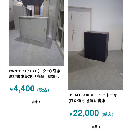
BWN-H KOKUYO(コクヨ) 引き
違い書庫 訳あり商品 鍵無し特
価！
4,400
￥
（税込）
H1-M1090GSS-T1 イトーキ
(ITOKI) 引き違い書庫
1
在庫
22,000
￥
（税込）
1
在庫