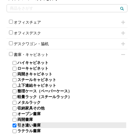
オフィスチェア
肘付きチェア
オフィスデスク
肘無しチェア
片袖机
役員チェア
デスクワゴン・脇机
フリーアドレスデスク（ベンチデスク）
高級チェア（多機能チェア）
インワゴン2段
昇降デスク
オフィスチェアその他
書庫・キャビネット
インワゴン3段
オフィスデスクその他
ハイキャビネット
脇机
両袖机
ローキャビネット
ワゴンその他
平机・平デスク
両開きキャビネット
スチールキャビネット
上下連結キャビネット
整理ケース（ペーパーケース）
軽量ラック（スチールラック）
メタルラック
収納家具その他
オープン書庫
両開書庫
引き違い書庫
ラテラル書庫