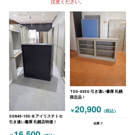
注意ください。
TSG-63SG 引き違い書庫 札幌
限定品！
20,900
￥
（税込）
SSN45-10S-B アイリスチトセ
引き違い書庫 札幌店特価！
7
在庫
16,500