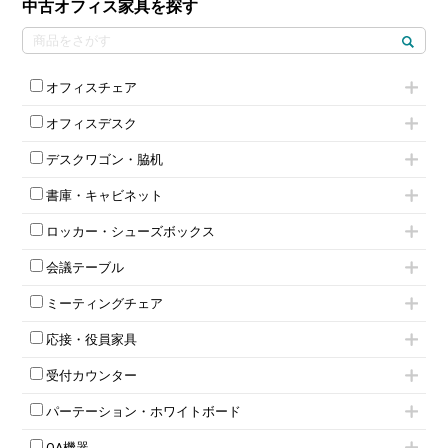
中古オフィス家具を探す
オフィスチェア
肘付きチェア
オフィスデスク
肘無しチェア
片袖机
役員チェア
デスクワゴン・脇机
フリーアドレスデスク（ベンチデスク）
高級チェア（多機能チェア）
インワゴン2段
昇降デスク
オフィスチェアその他
書庫・キャビネット
インワゴン3段
オフィスデスクその他
ハイキャビネット
脇机
両袖机
ロッカー・シューズボックス
ローキャビネット
ワゴンその他
平机・平デスク
1人用ロッカー
両開きキャビネット
会議テーブル
2人用ロッカー
スチールキャビネット
ミーティングテーブル
3人用ロッカー
上下連結キャビネット
ミーティングチェア
スタッキングテーブル
4人用ロッカー
整理ケース（ペーパーケース）
キャスター付きミーティングチェア
ネスティングテーブル
5人用ロッカー
軽量ラック（スチールラック）
応接・役員家具
スタッキングミーティングチェア
幕板付テーブル
6人用ロッカー
メタルラック
応接セット
テーブル付きミーティングチェア
カウンターテーブル
8人用ロッカー
収納家具その他
受付カウンター
応接ソファ
ネスティングミーティングチェア
キャスター 付きテーブル
パーソナルロッカー
オープン書庫
ハイカウンター
応接チェア
折りたたみミーティングチェア
T字脚テーブル
多人数ロッカー
パーテーション・ホワイトボード
両開書庫
ローカウンター
応接テーブル
丸椅子
大型会議テーブル
シリンダー錠ロッカー
引き違い書庫
パーテーション
ラウンジカウンター
応接・役員家具その他
ハイチェア
会議テーブルW1200～
OA機器