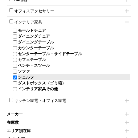
ダイヤル錠ロッカー
ラテラル書庫
自立タイプパーテーション
受付カウンターその他
シェルチェア
会議テーブルW1500～
ボタン錠ロッカー
iPad
パーテーションその他
ミーティングチェアその他
オフィスアクセサリー
会議テーブルW1800～
ダイヤル錠ロッカー
電話機（ビジネスフォン）
脚付ホワイトボード
折りたたみ会議テーブル
シューズロッカー・下駄箱
チェア用台車
シュレッダー
壁掛けホワイトボード
インテリア家具
平行スタックテーブル
ワードローブ・クローゼット
演台・講演台・演説台
プロジェクター
スケジュールボード・行動予定表
ハイテーブル
ロッカーその他
モールドチェア
防音パネル
スクリーン
ホワイトボードその他
会議テーブルその他
ダイニングチェア
個室ブース
液晶モニター・ディスプレイ
ダイニングテーブル
耐火金庫
プリンター・コピー機
カウンターテーブル
コートハンガー・ポールハンガー
その他OA機器
センターテーブル・サイドテーブル
傘立て
カフェテーブル
食器棚・キッチンキャビネット
ベンチ・スツール
カタログスタンド
ソファ
オフィスアクセサリーその他
シェルフ
ダストボックス（ゴミ箱）
インテリア家具その他
キッチン家電・オフィス家電
電気ポッド
メーカー
冷蔵庫・洗濯機
空気清浄機・加湿器
在庫数
電子レンジ
エリア別在庫
液晶テレビ・モニター類