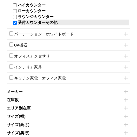
ネスティングミーティングチェア
キャスター 付きテーブル
パーソナルロッカー
オープン書庫
ハイカウンター
応接チェア
折りたたみミーティングチェア
T字脚テーブル
多人数ロッカー
両開書庫
ローカウンター
応接テーブル
丸椅子
大型会議テーブル
シリンダー錠ロッカー
引き違い書庫
ラウンジカウンター
応接・役員家具その他
ハイチェア
会議テーブルW1200～
ダイヤル錠ロッカー
ラテラル書庫
受付カウンターその他
シェルチェア
会議テーブルW1500～
ボタン錠ロッカー
ミーティングチェアその他
会議テーブルW1800～
ダイヤル錠ロッカー
パーテーション・ホワイトボード
折りたたみ会議テーブル
シューズロッカー・下駄箱
平行スタックテーブル
ワードローブ・クローゼット
パーテーション
OA機器
ハイテーブル
ロッカーその他
自立タイプパーテーション
会議テーブルその他
iPad
パーテーションその他
オフィスアクセサリー
電話機（ビジネスフォン）
脚付ホワイトボード
チェア用台車
シュレッダー
壁掛けホワイトボード
インテリア家具
演台・講演台・演説台
プロジェクター
スケジュールボード・行動予定表
モールドチェア
防音パネル
スクリーン
ホワイトボードその他
キッチン家電・オフィス家電
ダイニングチェア
個室ブース
液晶モニター・ディスプレイ
電気ポッド
ダイニングテーブル
耐火金庫
プリンター・コピー機
メーカー
冷蔵庫・洗濯機
カウンターテーブル
コートハンガー・ポールハンガー
その他OA機器
空気清浄機・加湿器
センターテーブル・サイドテーブル
傘立て
在庫数
電子レンジ
カフェテーブル
食器棚・キッチンキャビネット
エリア別在庫
液晶テレビ・モニター類
ベンチ・スツール
カタログスタンド
エアコン
ソファ
サイズ(幅)
オフィスアクセサリーその他
照明機器
シェルフ
サイズ(高さ)
掃除機
ダストボックス（ゴミ箱）
サイズ(奥行)
季節家電
インテリア家具その他