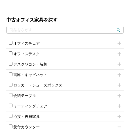
中古オフィス家具を探す
オフィスチェア
肘付きチェア
オフィスデスク
肘無しチェア
片袖机
役員チェア
デスクワゴン・脇机
フリーアドレスデスク（ベンチデスク）
高級チェア（多機能チェア）
インワゴン2段
昇降デスク
オフィスチェアその他
書庫・キャビネット
インワゴン3段
オフィスデスクその他
ハイキャビネット
脇机
両袖机
ロッカー・シューズボックス
ローキャビネット
ワゴンその他
平机・平デスク
1人用ロッカー
両開きキャビネット
会議テーブル
2人用ロッカー
スチールキャビネット
ミーティングテーブル
3人用ロッカー
上下連結キャビネット
ミーティングチェア
スタッキングテーブル
4人用ロッカー
整理ケース（ペーパーケース）
キャスター付きミーティングチェア
ネスティングテーブル
5人用ロッカー
軽量ラック（スチールラック）
応接・役員家具
スタッキングミーティングチェア
幕板付テーブル
6人用ロッカー
メタルラック
応接セット
テーブル付きミーティングチェア
カウンターテーブル
8人用ロッカー
収納家具その他
受付カウンター
応接ソファ