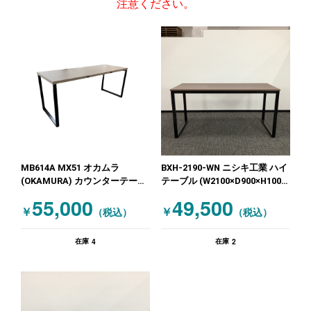
注意ください。
MB614A MX51 オカムラ
BXH-2190-WN ニシキ工業 ハイ
(OKAMURA) カウンターテーブ
テーブル (W2100×D900×H1000)
ル ハイテーブル 木目（ナチュ
ブラック 木目（ダークブラウ
55,000
49,500
ラル）
ン）
￥
￥
（税込）
（税込）
4
2
在庫
在庫