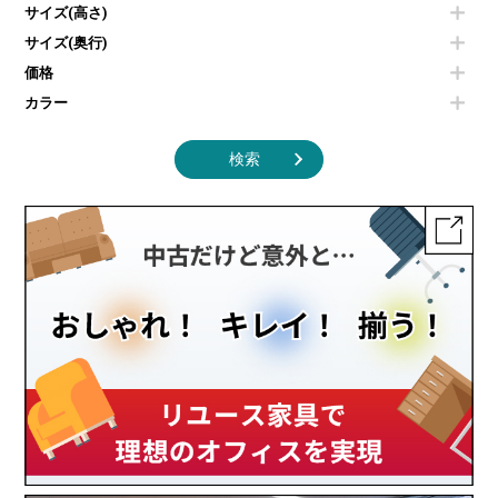
照明機器
シェルフ
サイズ(高さ)
掃除機
ダストボックス（ゴミ箱）
サイズ(奥行)
季節家電
インテリア家具その他
その他キッチン家電・オフィス家電
価格
カラー
検索