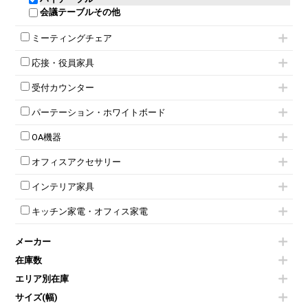
ロッカーその他
会議テーブルその他
ミーティングチェア
キャスター付きミーティングチェア
応接・役員家具
スタッキングミーティングチェア
応接セット
テーブル付きミーティングチェア
受付カウンター
応接ソファ
ネスティングミーティングチェア
ハイカウンター
応接チェア
折りたたみミーティングチェア
パーテーション・ホワイトボード
ローカウンター
応接テーブル
丸椅子
パーテーション
ラウンジカウンター
応接・役員家具その他
ハイチェア
OA機器
自立タイプパーテーション
受付カウンターその他
シェルチェア
iPad
パーテーションその他
ミーティングチェアその他
オフィスアクセサリー
電話機（ビジネスフォン）
脚付ホワイトボード
チェア用台車
シュレッダー
壁掛けホワイトボード
インテリア家具
演台・講演台・演説台
プロジェクター
スケジュールボード・行動予定表
モールドチェア
防音パネル
スクリーン
ホワイトボードその他
キッチン家電・オフィス家電
ダイニングチェア
個室ブース
液晶モニター・ディスプレイ
電気ポッド
ダイニングテーブル
耐火金庫
プリンター・コピー機
メーカー
冷蔵庫・洗濯機
カウンターテーブル
コートハンガー・ポールハンガー
その他OA機器
空気清浄機・加湿器
センターテーブル・サイドテーブル
傘立て
在庫数
電子レンジ
カフェテーブル
食器棚・キッチンキャビネット
エリア別在庫
液晶テレビ・モニター類
ベンチ・スツール
カタログスタンド
エアコン
ソファ
サイズ(幅)
オフィスアクセサリーその他