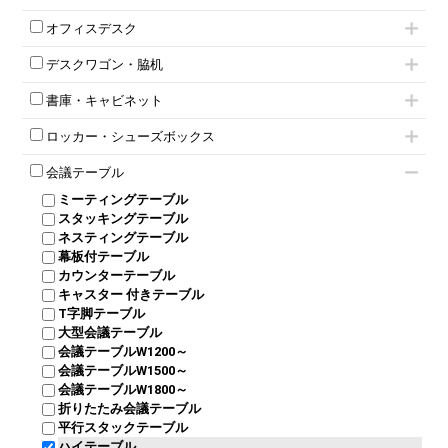
肘付きチェア
オフィスデスク
肘無しチェア
片袖机
役員チェア
デスクワゴン・脇机
フリーアドレスデスク（ベンチデスク）
高級チェア（多機能チェア）
インワゴン2段
昇降デスク
オフィスチェアその他
書庫・キャビネット
インワゴン3段
オフィスデスクその他
ハイキャビネット
脇机
両袖机
ロッカー・シューズボックス
ローキャビネット
ワゴンその他
平机・平デスク
1人用ロッカー
両開きキャビネット
会議テーブル
2人用ロッカー
スチールキャビネット
ミーティングテーブル
3人用ロッカー
上下連結キャビネット
スタッキングテーブル
4人用ロッカー
整理ケース（ペーパーケース）
ネスティングテーブル
5人用ロッカー
軽量ラック（スチールラック）
幕板付テーブル
6人用ロッカー
メタルラック
カウンターテーブル
8人用ロッカー
収納家具その他
キャスター 付きテーブル
パーソナルロッカー
オープン書庫
T字脚テーブル
多人数ロッカー
両開書庫
大型会議テーブル
シリンダー錠ロッカー
引き違い書庫
会議テーブルW1200～
ダイヤル錠ロッカー
ラテラル書庫
会議テーブルW1500～
ボタン錠ロッカー
会議テーブルW1800～
ダイヤル錠ロッカー
折りたたみ会議テーブル
シューズロッカー・下駄箱
平行スタックテーブル
ワードローブ・クローゼット
ハイテーブル