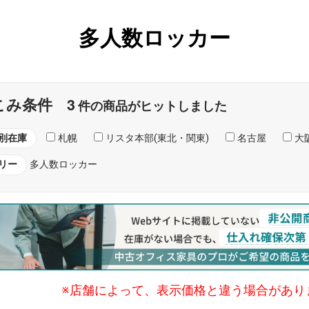
多人数ロッカー
3
こみ条件
件の商品がヒットしました
別在庫
札幌
リスタ本部(東北・関東)
名古屋
大阪
リー
多人数ロッカー
※店舗によって、表示価格と違う場合があり