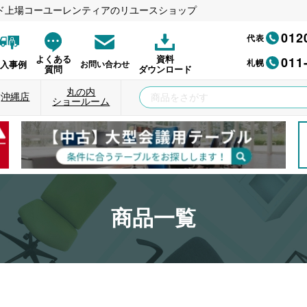
ド上場コーユーレンティアのリユースショップ
012
代表
011
よくある
資料
札幌
納入事例
お問い合わせ
質問
ダウンロード
丸の内
沖縄店
ショールーム
商品一覧