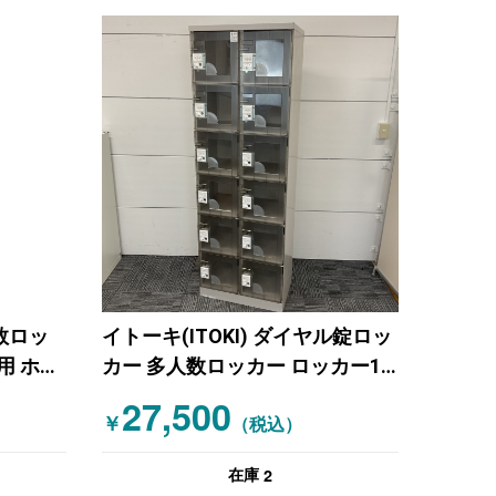
人数ロッ
イトーキ(ITOKI) ダイヤル錠ロッ
用 ホワ
カー 多人数ロッカー ロッカー12
人用 ニューグレー
27,500
￥
（税込）
2
在庫