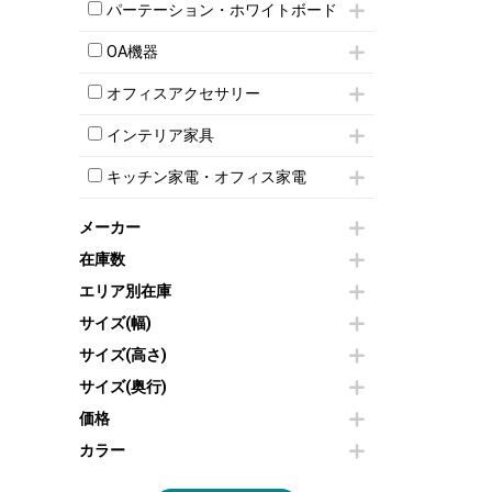
ハイカウンター
応接チェア
折りたたみミーティングチェア
パーテーション・ホワイトボード
T字脚テーブル
ローカウンター
応接テーブル
丸椅子
大型会議テーブル
パーテーション
ラウンジカウンター
応接・役員家具その他
OA機器
ハイチェア
会議テーブルW1200～
自立タイプパーテーション
受付カウンターその他
シェルチェア
会議テーブルW1500～
iPad
パーテーションその他
オフィスアクセサリー
ミーティングチェアその他
会議テーブルW1800～
電話機（ビジネスフォン）
脚付ホワイトボード
チェア用台車
折りたたみ会議テーブル
シュレッダー
壁掛けホワイトボード
インテリア家具
演台・講演台・演説台
平行スタックテーブル
プロジェクター
スケジュールボード・行動予定表
モールドチェア
防音パネル
ハイテーブル
スクリーン
キッチン家電・オフィス家電
ホワイトボードその他
ダイニングチェア
個室ブース
会議テーブルその他
液晶モニター・ディスプレイ
電気ポッド
ダイニングテーブル
耐火金庫
プリンター・コピー機
メーカー
冷蔵庫・洗濯機
カウンターテーブル
コートハンガー・ポールハンガー
その他OA機器
空気清浄機・加湿器
在庫数
センターテーブル・サイドテーブル
傘立て
電子レンジ
カフェテーブル
食器棚・キッチンキャビネット
エリア別在庫
液晶テレビ・モニター類
ベンチ・スツール
カタログスタンド
サイズ(幅)
エアコン
ソファ
オフィスアクセサリーその他
照明機器
シェルフ
サイズ(高さ)
掃除機
ダストボックス（ゴミ箱）
サイズ(奥行)
季節家電
インテリア家具その他
その他キッチン家電・オフィス家電
価格
カラー