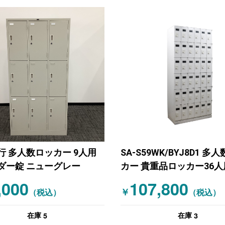
行 多人数ロッカー 9人用
SA-S59WK/BYJ8D1 多
ダー錠 ニューグレー
カー 貴重品ロッカー36人
イト
,000
107,800
￥
（税込）
（税込）
5
3
在庫
在庫