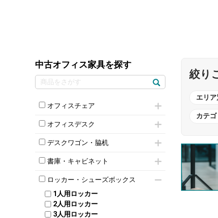
中古オフィス家具を探す
絞り
エリア
オフィスチェア
カテゴ
肘付きチェア
オフィスデスク
肘無しチェア
片袖机
役員チェア
デスクワゴン・脇机
フリーアドレスデスク（ベンチデスク）
高級チェア（多機能チェア）
インワゴン2段
昇降デスク
オフィスチェアその他
書庫・キャビネット
インワゴン3段
オフィスデスクその他
ハイキャビネット
脇机
両袖机
ロッカー・シューズボックス
ローキャビネット
ワゴンその他
平机・平デスク
1人用ロッカー
両開きキャビネット
2人用ロッカー
スチールキャビネット
3人用ロッカー
上下連結キャビネット