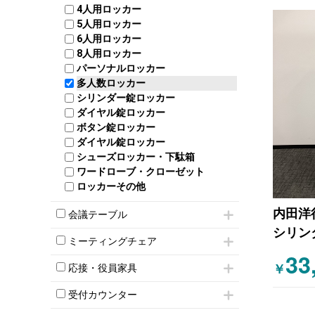
4人用ロッカー
整理ケース（ペーパーケース）
5人用ロッカー
軽量ラック（スチールラック）
6人用ロッカー
メタルラック
8人用ロッカー
収納家具その他
パーソナルロッカー
オープン書庫
多人数ロッカー
両開書庫
シリンダー錠ロッカー
引き違い書庫
ダイヤル錠ロッカー
ラテラル書庫
ボタン錠ロッカー
ダイヤル錠ロッカー
シューズロッカー・下駄箱
ワードローブ・クローゼット
ロッカーその他
内田洋
会議テーブル
シリン
ミーティングテーブル
ミーティングチェア
スタッキングテーブル
33
キャスター付きミーティングチェア
ネスティングテーブル
￥
応接・役員家具
スタッキングミーティングチェア
幕板付テーブル
応接セット
テーブル付きミーティングチェア
カウンターテーブル
受付カウンター
応接ソファ
ネスティングミーティングチェア
キャスター 付きテーブル