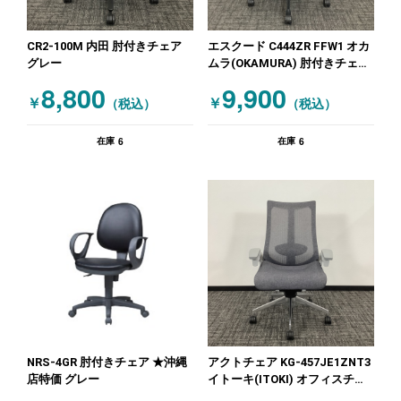
CR2-100M 内田 肘付きチェア
エスクード C444ZR FFW1 オカ
グレー
ムラ(OKAMURA) 肘付きチェア
ブラック
8,800
9,900
￥
￥
（税込）
（税込）
6
6
在庫
在庫
NRS-4GR 肘付きチェア ★沖縄
アクトチェア KG-457JE1ZNT3
店特価 グレー
イトーキ(ITOKI) オフィスチェ
ア 肘付きチェア グレー