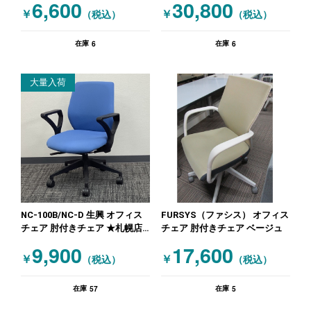
6,600
30,800
￥
￥
（税込）
（税込）
6
6
在庫
在庫
大量入荷
NC-100B/NC-D 生興 オフィス
FURSYS（ファシス） オフィス
チェア 肘付きチェア ★札幌店
チェア 肘付きチェア ベージュ
特価品！ ブルー
9,900
17,600
￥
￥
（税込）
（税込）
57
5
在庫
在庫