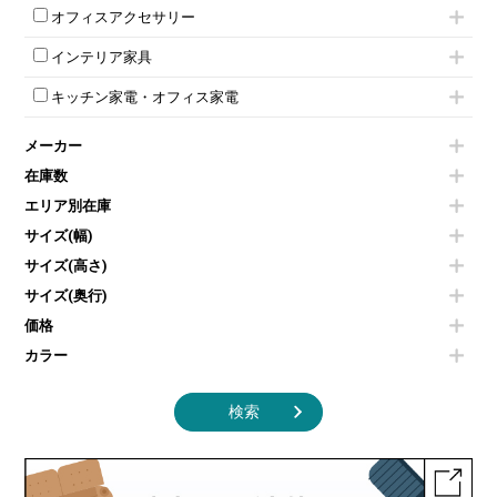
iPad
パーテーションその他
ミーティングチェアその他
オフィスアクセサリー
会議テーブルW1800～
ダイヤル錠ロッカー
電話機（ビジネスフォン）
脚付ホワイトボード
折りたたみ会議テーブル
シューズロッカー・下駄箱
チェア用台車
シュレッダー
壁掛けホワイトボード
インテリア家具
平行スタックテーブル
ワードローブ・クローゼット
演台・講演台・演説台
プロジェクター
スケジュールボード・行動予定表
ハイテーブル
ロッカーその他
モールドチェア
防音パネル
スクリーン
ホワイトボードその他
キッチン家電・オフィス家電
会議テーブルその他
ダイニングチェア
個室ブース
液晶モニター・ディスプレイ
電気ポッド
ダイニングテーブル
耐火金庫
プリンター・コピー機
メーカー
冷蔵庫・洗濯機
カウンターテーブル
コートハンガー・ポールハンガー
その他OA機器
空気清浄機・加湿器
センターテーブル・サイドテーブル
傘立て
在庫数
電子レンジ
カフェテーブル
食器棚・キッチンキャビネット
エリア別在庫
液晶テレビ・モニター類
ベンチ・スツール
カタログスタンド
エアコン
ソファ
サイズ(幅)
オフィスアクセサリーその他
照明機器
シェルフ
サイズ(高さ)
掃除機
ダストボックス（ゴミ箱）
サイズ(奥行)
季節家電
インテリア家具その他
その他キッチン家電・オフィス家電
価格
カラー
検索