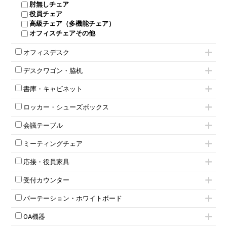
肘無しチェア
役員チェア
高級チェア（多機能チェア）
オフィスチェアその他
オフィスデスク
片袖机
デスクワゴン・脇机
フリーアドレスデスク（ベンチデスク）
インワゴン2段
昇降デスク
書庫・キャビネット
インワゴン3段
オフィスデスクその他
ハイキャビネット
脇机
両袖机
ロッカー・シューズボックス
ローキャビネット
ワゴンその他
平机・平デスク
1人用ロッカー
両開きキャビネット
会議テーブル
2人用ロッカー
スチールキャビネット
ミーティングテーブル
3人用ロッカー
上下連結キャビネット
ミーティングチェア
スタッキングテーブル
4人用ロッカー
整理ケース（ペーパーケース）
キャスター付きミーティングチェア
ネスティングテーブル
5人用ロッカー
軽量ラック（スチールラック）
応接・役員家具
スタッキングミーティングチェア
幕板付テーブル
6人用ロッカー
メタルラック
応接セット
テーブル付きミーティングチェア
カウンターテーブル
8人用ロッカー
収納家具その他
受付カウンター
応接ソファ
ネスティングミーティングチェア
キャスター 付きテーブル
パーソナルロッカー
オープン書庫
ハイカウンター
応接チェア
折りたたみミーティングチェア
T字脚テーブル
多人数ロッカー
パーテーション・ホワイトボード
両開書庫
ローカウンター
応接テーブル
丸椅子
大型会議テーブル
シリンダー錠ロッカー
引き違い書庫
パーテーション
ラウンジカウンター
応接・役員家具その他
ハイチェア
会議テーブルW1200～
OA機器
ダイヤル錠ロッカー
ラテラル書庫
自立タイプパーテーション
受付カウンターその他
シェルチェア
会議テーブルW1500～
ボタン錠ロッカー