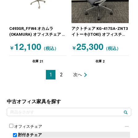
C493GR_FFW4 オカムラ
アクトチェア KG-417SA-ZNT3
(OKAMURA) オフィスチェア 肘
イトーキ(ITOKI) オフィスチェ
付きチェア ブルー
ア 肘付きチェア 布張り グレー
12,100
25,300
￥
￥
（税込）
（税込）
21
2
在庫
在庫
1
2
次へ
中古オフィス家具を探す
オフィスチェア
肘付きチェア