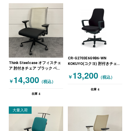
CR-G2703E6G9B6-WN
Think Steelcase オフィスチェ
KOKUYO(コクヨ) 肘付きチェア
ア 肘付きチェア ブラック ベー
ブラック
13,200
ジュ
14,300
￥
（税込）
￥
（税込）
4
在庫
4
在庫
大量入荷