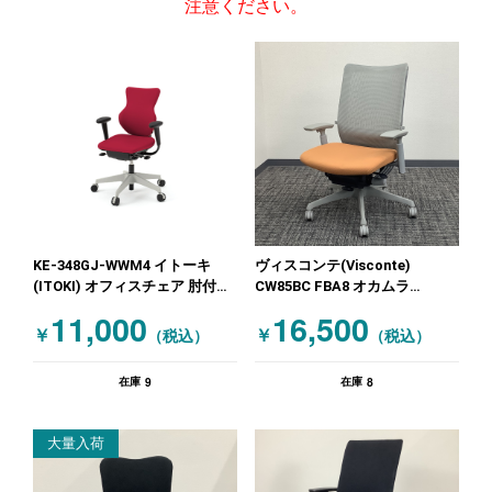
注意ください。
KE-348GJ-WWM4 イトーキ
ヴィスコンテ(Visconte)
(ITOKI) オフィスチェア 肘付き
CW85BC FBA8 オカムラ
チェア レッド
(OKAMURA) オフィスチェア 肘
11,000
16,500
付きチェア オレンジ
￥
￥
（税込）
（税込）
9
8
在庫
在庫
大量入荷