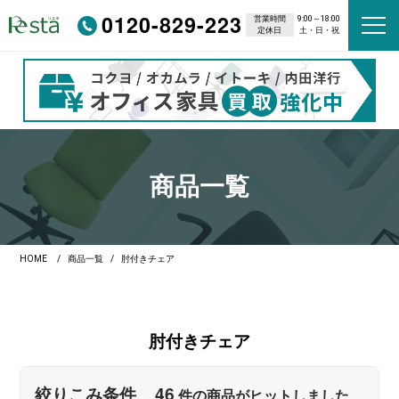
0120-829-223
営業時間
9:00～18:00
定休日
土・日・祝
商品一覧
HOME
商品一覧
肘付きチェア
肘付きチェア
46
絞りこみ条件
件の商品がヒットしました