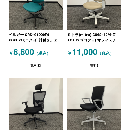
ベルガー CRS-G1900F6
ミトラ(mitra) C04S-10M-E11
KOKUYO(コクヨ) 肘付きチェア
KOKUYO(コクヨ) オフィスチェ
肘有ハンガー付 グリーン
ア 肘付きチェア ベージュ
8,800
11,000
￥
￥
（税込）
（税込）
33
3
在庫
在庫