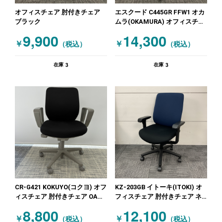
オフィスチェア 肘付きチェア
エスクード C445GR FFW1 オカ
ブラック
ムラ(OKAMURA) オフィスチェ
ア 肘付きチェア
9,900
14,300
￥
￥
（税込）
（税込）
3
3
在庫
在庫
CR-G421 KOKUYO(コクヨ) オフ
KZ-203GB イトーキ(ITOKI) オ
ィスチェア 肘付きチェア OAチ
フィスチェア 肘付きチェア ネ
ェア肘付 ブラックセディスタ
イビー ブラック
8,800
12,100
グレー ブラック
￥
￥
（税込）
（税込）